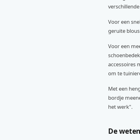
verschillend
Voor een sne
geruite blous
Voor een mee
schoenbedekk
accessoires m
om te tuinier
Met een hengel
bordje meene
het werk".
De weten