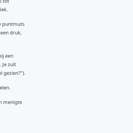
s tot
iek.
De puntmuts
een druk,
bij een
 Je zult
 gezien?").
elen.
en menigte