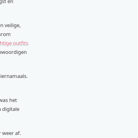
gst en
 veilige,
aarom
tige outfits
genwoordigen
hiernamaals.
was het
 digitale
 weer af.