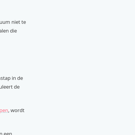
tuum niet te
alen die
stap in de
uleert de
open
, wordt
an een