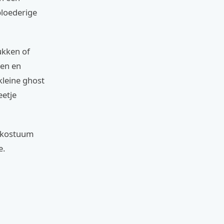
bloederige
ukken of
gen en
kleine ghost
eetje
lskostuum
e.