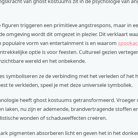
ngskracht van ghost kostuums zit in de psychologie van an
figuren triggeren een primitieve angstrespons, maar in een
de omgeving wordt dit omgezet in plezier. Dit verklaart w
'n populaire vorm van entertainment is en waarom
spookach
ntrekkelijke optie is voor feesten. Cultureel gezien verte
nzichtbare wereld en het onbekende.
ties symboliseren ze de verbinding met het verleden of het 
eest te verkleden, speel je met deze universele symboliek.
chnologie heeft ghost kostuums getransformeerd. Vroeger 
n laken, nu zijn er ademende, brandvertragende stoffen en
alistische wonden of schaduweffecten creëren.
ark pigmenten absorberen licht en geven het in het donker