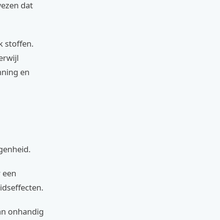
wezen dat
k stoffen.
rwijl
nning en
egenheid.
r een
idseffecten.
kan onhandig