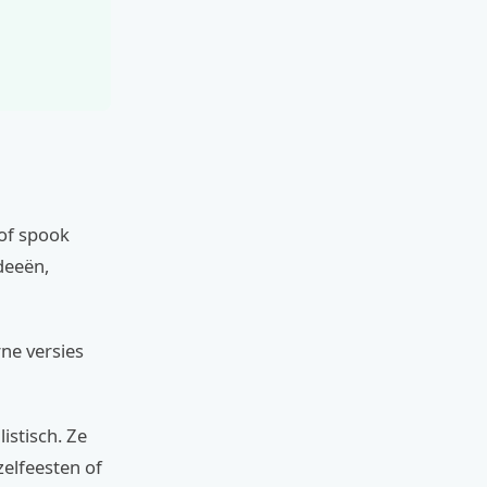
 of spook
deeën,
ne versies
listisch. Ze
zelfeesten of