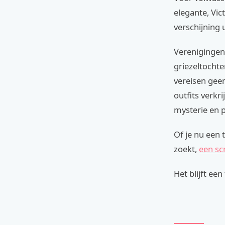
elegante, Vic
verschijning 
Verenigingen
griezeltochte
vereisen geen
outfits verkr
mysterie en p
Of je nu een 
zoekt,
een sc
Het blijft ee