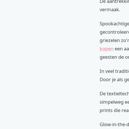
De aantrekki
vermaak.
Spookachtige 
gecontroleer
griezelen zo
kopen
een aa
geesten de o
In veel tradi
Door je als g
De textielte
simpelweg ee
prints die re
Glow-in-the-d