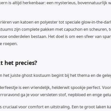
kern is altijd herkenbaar: een mysterieus, bovennatuurlijk 
riëren van katoen en polyester tot speciale glow-in-the-dar
uums zijn complete pakken met capuchon en scheuren, te
osse onderdelen bestaan. Het doel is om een sfeer van spa
te roepen.
t het precies?
n het juiste ghost kostuum begint bij het thema en de gel
erfeestje is een vriendelijk, helderwit spookje perfect. Voo
roravond ga je voor versleten stof, nepbloed en enge gelu
 cruciaal voor comfort en uitstraling. Een te groot laken 