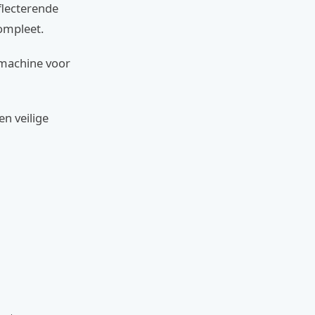
eflecterende
compleet.
tmachine voor
n veilige