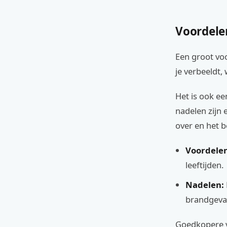
Voordele
Een groot voo
je verbeeldt,
Het is ook e
nadelen zijn 
over en het be
Voordelen
leeftijden.
Nadelen:
brandgevaa
Goedkopere v