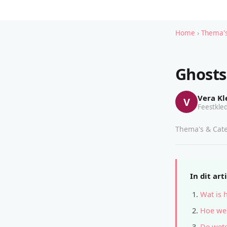
Home
›
Thema's
Ghosts
Vera Kl
V
Feestkled
Thema's & Cate
In dit art
Wat is 
Hoe wer
De wete