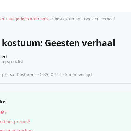
 & Categorieën Kostuums
› Ghosts kostuum: Geesten verhaal
 kostuum: Geesten verhaal
eed
ing specialist
gorieën Kostuums · 2026-02-15 · 3 min leestijd
ikel
het?
kt het precies?
nschap erachter