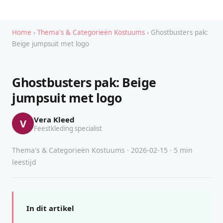
Home
›
Thema's & Categorieën Kostuums
› Ghostbusters pak:
Beige jumpsuit met logo
Ghostbusters pak: Beige
jumpsuit met logo
Vera Kleed
V
Feestkleding specialist
Thema's & Categorieën Kostuums · 2026-02-15 · 5 min
leestijd
In dit artikel