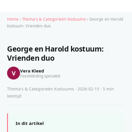
Home
›
Thema's & Categorieën Kostuums
› George en Harold
kostuum: Vrienden duo
George en Harold kostuum:
Vrienden duo
Vera Kleed
V
Feestkleding specialist
Thema's & Categorieën Kostuums · 2026-02-15 · 5 min
leestijd
In dit artikel