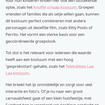
voor hun kinderen vinden hier ook een uitstekende
optie, zoals het
knuffel schaap kostuum
. Groepen
vrienden of families die als setje willen gaan, kunnen
dit kostuum perfect combineren met andere
personages uit dezelfde film, zoals Kitty Poots of
Perrito. Het vormt een sterke basis voor een
gecoördineerde groepslook.
Tot slot is het relevant voor iedereen die waarde
heeft aan een kostuum met een hoog
'gespreksstart'-gehalte, zoals het
Teletubbies Laa-
Laa kostuum
.
Het breekt het ijs onmiddellijk en zorgt voor veel
interactie en foto's. Of je nu naar een groot
carnavalsfeest gaat of een klein huisfeestje, met
Fuzzbert ben je verzekerd van positieve aandacht en