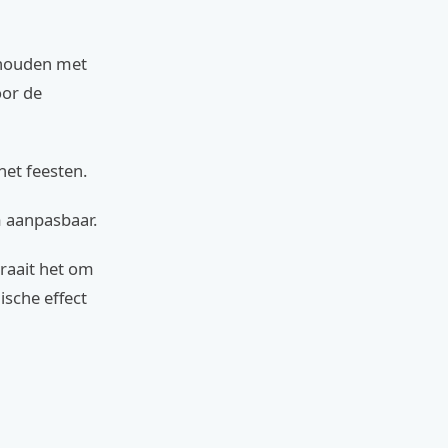
ehouden met
oor de
het feesten.
m aanpasbaar.
draait het om
ische effect