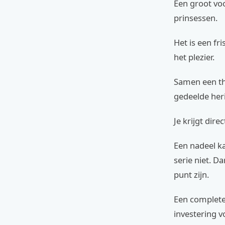
Een groot voo
prinsessen.
Het is een fr
het plezier.
Samen een th
gedeelde her
Je krijgt dire
Een nadeel k
serie niet. D
punt zijn.
Een complete 
investering v