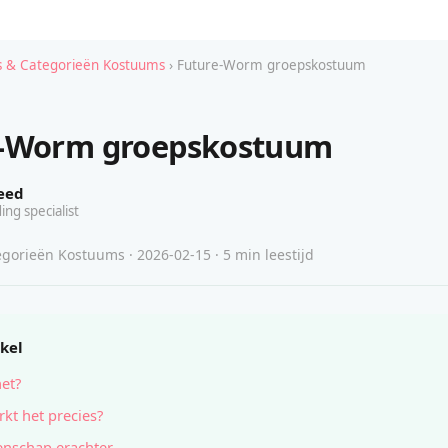
 & Categorieën Kostuums
› Future-Worm groepskostuum
e-Worm groepskostuum
eed
ing specialist
gorieën Kostuums · 2026-02-15 · 5 min leestijd
ikel
het?
kt het precies?
nschap erachter