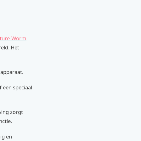
uture-Worm
eld. Het
 apparaat.
f een speciaal
ing zorgt
ctie.
ig en