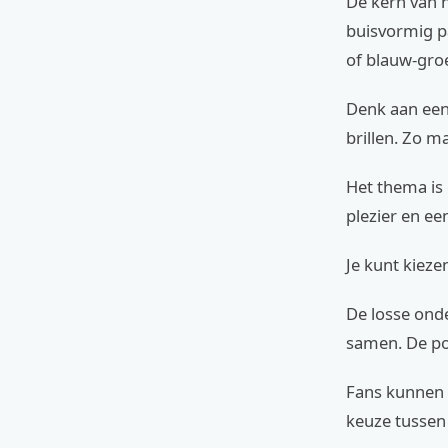
De kern van 
buisvormig p
of blauw-groe
Denk aan een 
brillen. Zo m
Het thema is 
plezier en ee
Je kunt kieze
De losse onde
samen. De po
Fans kunnen 
keuze tussen 