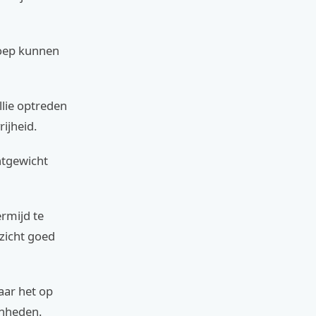
roep kunnen
llie optreden
ijheid.
chtgewicht
ermijd te
zicht goed
aar het op
enheden.