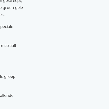
n gestreept,
e groen-gele
es.
speciale
m straalt
ale groep
allende