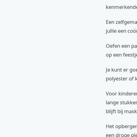
kenmerkende 
Een zelfgema
jullie een co
Oefen een paa
op een feestj
Je kunt er go
polyester of 
Voor kinderen
lange stukke
blijft bij mas
Het opbergen
een droge ple