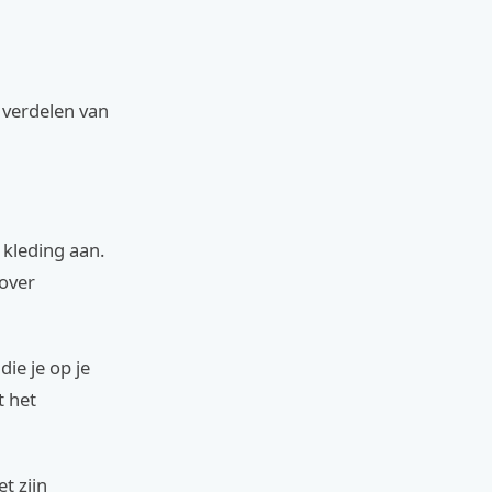
verdelen van
kleding aan.
 over
ie je op je
t het
t zijn