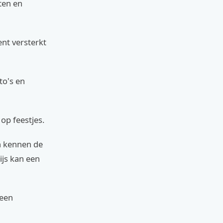
aten en
nt versterkt
to's en
 op feestjes.
n kennen de
ijs kan een
 een