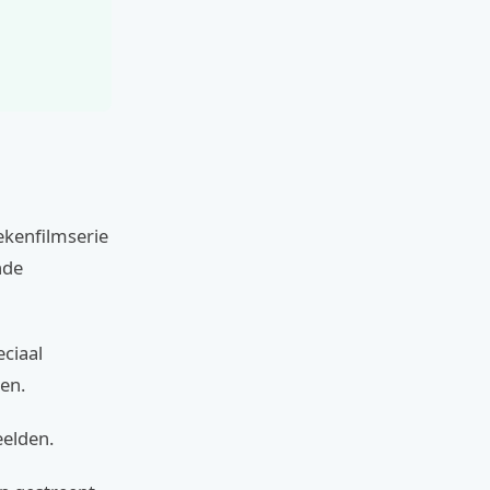
ekenfilmserie
nde
ciaal
en.
eelden.