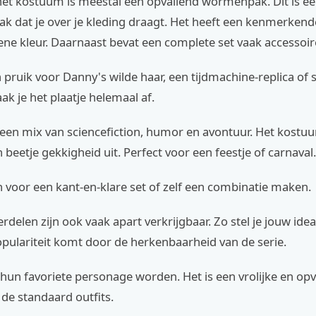
het kostuum is meestal een opvallend wormenpak. Dit is ee
ak dat je over je kleding draagt. Het heeft een kenmerkend
ne kleur. Daarnaast bevat een complete set vaak accessoir
pruik voor Danny's wilde haar, een tijdmachine-replica of 
aak je het plaatje helemaal af.
een mix van sciencefiction, humor en avontuur. Het kostuu
n beetje gekkigheid uit. Perfect voor een feestje of carnaval.
n voor een kant-en-klare set of zelf een combinatie maken.
rdelen zijn ook vaak apart verkrijgbaar. Zo stel je jouw ide
pulariteit komt door de herkenbaarheid van de serie.
hun favoriete personage worden. Het is een vrolijke en opv
de standaard outfits.