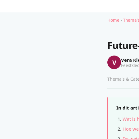
Home
›
Thema's
Futur
Vera Kl
V
Feestkled
Thema's & Cate
In dit art
Wat is 
Hoe wer
De wete