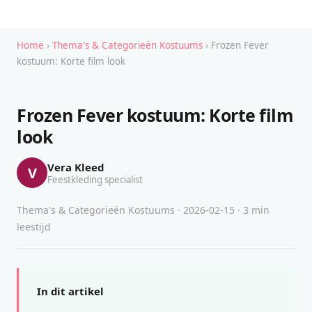
Home
›
Thema's & Categorieën Kostuums
› Frozen Fever
kostuum: Korte film look
Frozen Fever kostuum: Korte film
look
Vera Kleed
V
Feestkleding specialist
Thema's & Categorieën Kostuums · 2026-02-15 · 3 min
leestijd
In dit artikel