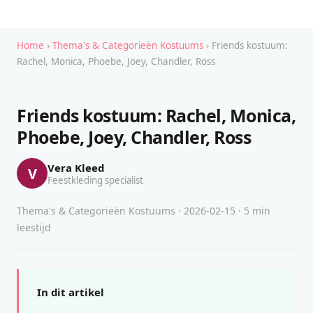
Home
›
Thema's & Categorieën Kostuums
› Friends kostuum:
Rachel, Monica, Phoebe, Joey, Chandler, Ross
Friends kostuum: Rachel, Monica,
Phoebe, Joey, Chandler, Ross
Vera Kleed
V
Feestkleding specialist
Thema's & Categorieën Kostuums · 2026-02-15 · 5 min
leestijd
In dit artikel