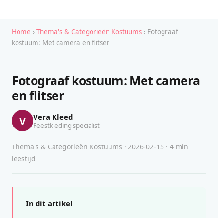
Home
›
Thema's & Categorieën Kostuums
› Fotograaf
kostuum: Met camera en flitser
Fotograaf kostuum: Met camera
en flitser
Vera Kleed
V
Feestkleding specialist
Thema's & Categorieën Kostuums · 2026-02-15 · 4 min
leestijd
In dit artikel