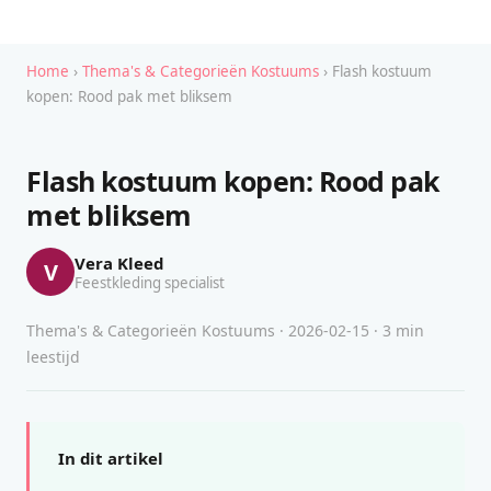
Home
›
Thema's & Categorieën Kostuums
› Flash kostuum
kopen: Rood pak met bliksem
Flash kostuum kopen: Rood pak
met bliksem
Vera Kleed
V
Feestkleding specialist
Thema's & Categorieën Kostuums · 2026-02-15 · 3 min
leestijd
In dit artikel