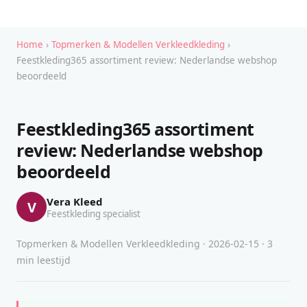
Home
›
Topmerken & Modellen Verkleedkleding
›
Feestkleding365 assortiment review: Nederlandse webshop
beoordeeld
Feestkleding365 assortiment
review: Nederlandse webshop
beoordeeld
Vera Kleed
V
Feestkleding specialist
Topmerken & Modellen Verkleedkleding · 2026-02-15 · 3
min leestijd