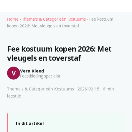
Home
›
Thema's & Categorieën Kostuums
› Fee kostuum
kopen 2026: Met vleugels en toverstaf
Fee kostuum kopen 2026: Met
vleugels en toverstaf
Vera Kleed
V
Feestkleding specialist
Thema's & Categorieën Kostuums · 2026-02-15 · 6 min
leestijd
In dit artikel