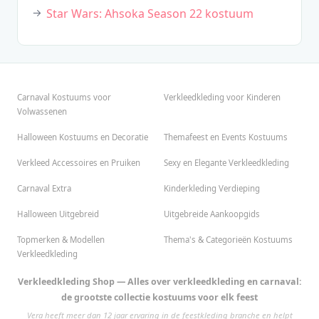
Star Wars: Ahsoka Season 22 kostuum
Carnaval Kostuums voor
Verkleedkleding voor Kinderen
Volwassenen
Halloween Kostuums en Decoratie
Themafeest en Events Kostuums
Verkleed Accessoires en Pruiken
Sexy en Elegante Verkleedkleding
Carnaval Extra
Kinderkleding Verdieping
Halloween Uitgebreid
Uitgebreide Aankoopgids
Topmerken & Modellen
Thema's & Categorieën Kostuums
Verkleedkleding
Verkleedkleding Shop — Alles over verkleedkleding en carnaval:
de grootste collectie kostuums voor elk feest
Vera heeft meer dan 12 jaar ervaring in de feestkleding branche en helpt