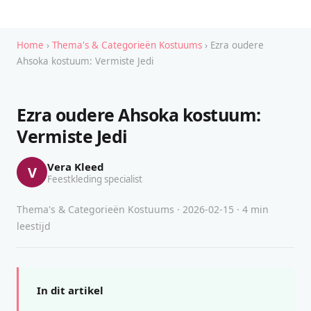
Home
›
Thema's & Categorieën Kostuums
› Ezra oudere
Ahsoka kostuum: Vermiste Jedi
Ezra oudere Ahsoka kostuum:
Vermiste Jedi
Vera Kleed
V
Feestkleding specialist
Thema's & Categorieën Kostuums · 2026-02-15 · 4 min
leestijd
In dit artikel