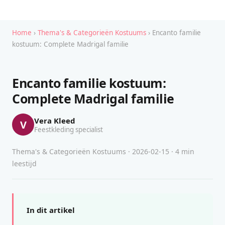
Home
›
Thema's & Categorieën Kostuums
› Encanto familie
kostuum: Complete Madrigal familie
Encanto familie kostuum:
Complete Madrigal familie
Vera Kleed
V
Feestkleding specialist
Thema's & Categorieën Kostuums · 2026-02-15 · 4 min
leestijd
In dit artikel