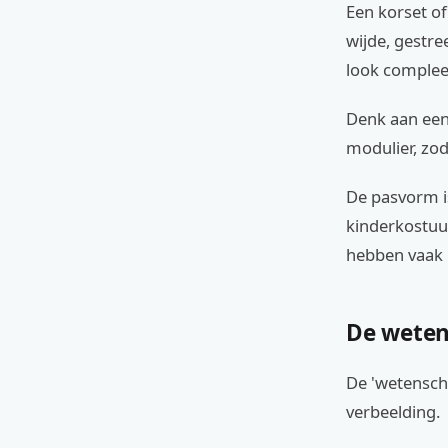
Een korset of
wijde, gestre
look complee
Denk aan een
modulier, zod
De pasvorm i
kinderkostuum
hebben vaak 
De weten
De 'wetenscha
verbeelding.