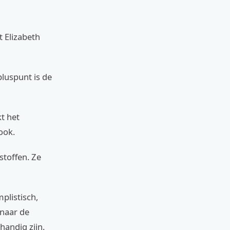
t Elizabeth
pluspunt is de
kt het
ook.
toffen. Ze
plistisch,
 naar de
handig zijn.