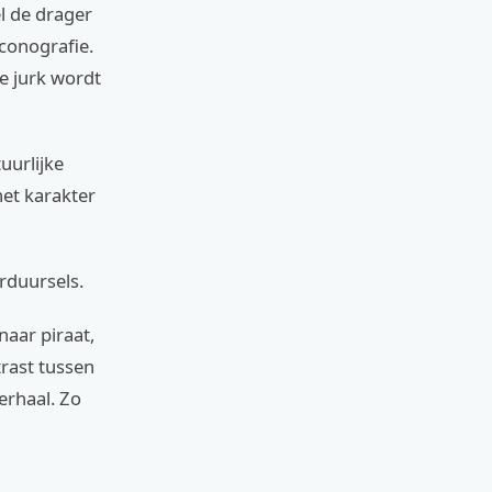
l de drager
iconografie.
e jurk wordt
uurlijke
het karakter
orduursels.
aar piraat,
trast tussen
erhaal. Zo