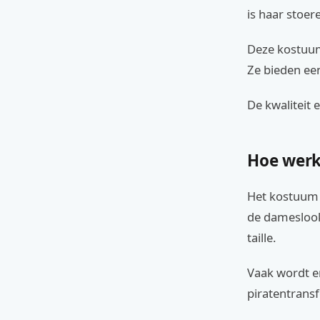
is haar stoer
Deze kostuum
Ze bieden een
De kwaliteit 
Hoe werk
Het kostuum 
de dameslook
taille.
Vaak wordt er
piratentransf