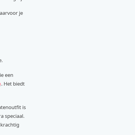
aarvoor je
e.
ie een
m
. Het biedt
tenoutfit is
a speciaal.
 krachtig