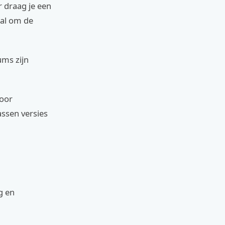
r draag je een
aal om de
ums zijn
Voor
assen versies
g en