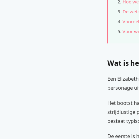
Hoe wer
De wete
Voordel
Voor wi
Wat is he
Een Elizabet
personage uit
Het bootst h
strijdlustige
bestaat typis
De eerste is 