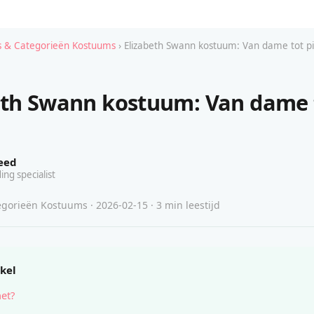
 & Categorieën Kostuums
› Elizabeth Swann kostuum: Van dame tot p
eth Swann kostuum: Van dame 
eed
ing specialist
gorieën Kostuums · 2026-02-15 · 3 min leestijd
ikel
het?