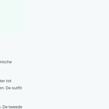
onische
er tot
en. De outfit
ie. De tweede