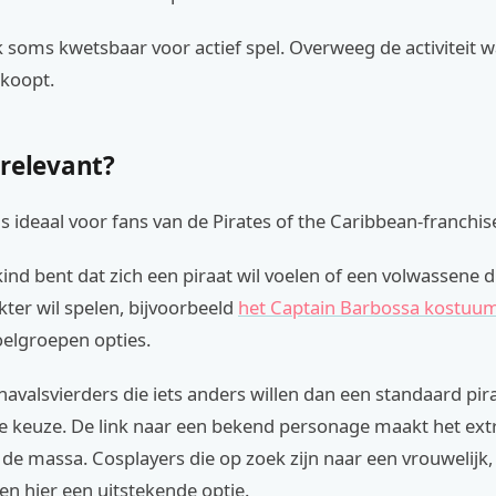
k soms kwetsbaar voor actief spel. Overweeg de activiteit w
koopt.
 relevant?
s ideaal voor fans van de Pirates of the Caribbean-franchis
kind bent dat zich een piraat wil voelen of een volwassene d
kter wil spelen, bijvoorbeeld
het Captain Barbossa kostuu
oelgroepen opties.
avalsvierders die iets anders willen dan een standaard pira
e keuze. De link naar een bekend personage maakt het extr
n de massa. Cosplayers die op zoek zijn naar een vrouwelijk,
en hier een uitstekende optie.