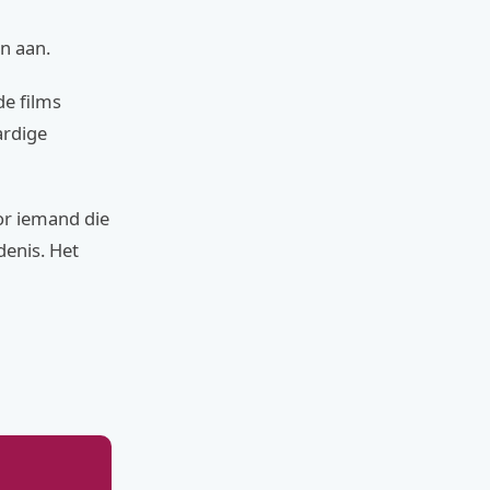
n aan.
de films
ardige
or iemand die
denis. Het