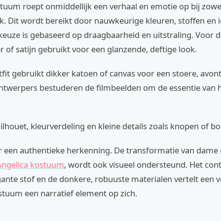
tuum roept onmiddellijk een verhaal en emotie op bij zowe
ek. Dit wordt bereikt door nauwkeurige kleuren, stoffen en 
euze is gebaseerd op draagbaarheid en uitstraling. Voor d
r of satijn gebruikt voor een glanzende, deftige look.
fit gebruikt dikker katoen of canvas voor een stoere, avont
 Ontwerpers bestuderen de filmbeelden om de essentie van 
silhouet, kleurverdeling en kleine details zoals knopen of b
or een authentieke herkenning. De transformatie van dame n
Angelica kostuum
, wordt ook visueel ondersteund. Het con
egante stof en de donkere, robuuste materialen vertelt een v
stuum een narratief element op zich.