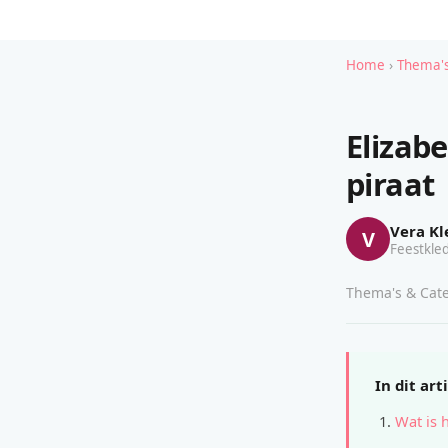
Home
›
Thema's
Elizab
piraat
Vera Kl
V
Feestkled
Thema's & Cate
In dit art
Wat is 