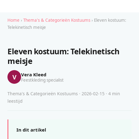
Home
›
Thema's & Categorieën Kostuums
› Eleven kostuum:
Telekinetisch meisje
Eleven kostuum: Telekinetisch
meisje
Vera Kleed
V
Feestkleding specialist
Thema's & Categorieën Kostuums · 2026-02-15 · 4 min
leestijd
In dit artikel