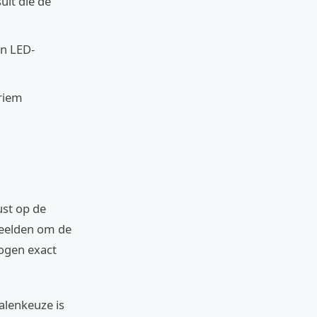
uit die de
n LED-
riem
ust op de
beelden om de
 ogen exact
alenkeuze is