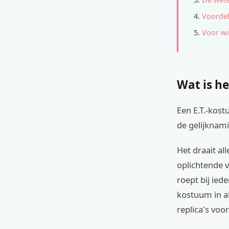
Voordel
Voor wi
Wat is he
Een E.T.-kost
de gelijknami
Het draait a
oplichtende v
roept bij ied
kostuum in al
replica's voo