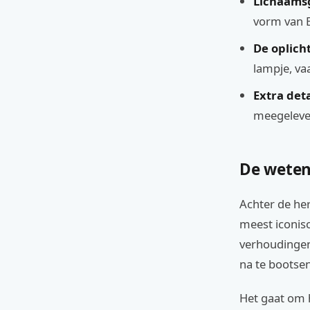
Lichaams
vorm van E
De oplich
lampje, va
Extra deta
meegeleve
De weten
Achter de he
meest iconis
verhoudingen
na te bootsen
Het gaat om h