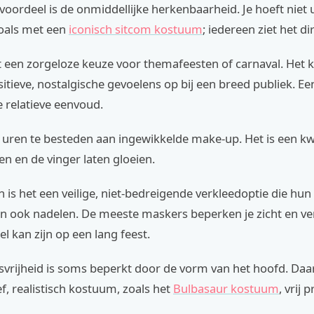
voordeel is de onmiddellijke herkenbaarheid. Je hoeft niet u
zoals met een
iconisch sitcom kostuum
; iedereen ziet het di
t een zorgeloze keuze voor themafeesten of carnaval. Het
itieve, nostalgische gevoelens op bij een breed publiek. E
e relatieve eenvoud.
 uren te besteden aan ingewikkelde make-up. Het is een kw
n en de vinger laten gloeien.
 is het een veilige, niet-bedreigende verkleedoptie die hun
zijn ook nadelen. De meeste maskers beperken je zicht en ven
 kan zijn op een lang feest.
vrijheid is soms beperkt door de vorm van het hoofd. Daa
ef, realistisch kostuum, zoals het
Bulbasaur kostuum
, vrij p