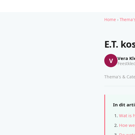
Home
›
Thema's
E.T. ko
Vera Kl
V
Feestkled
Thema's & Cate
In dit art
Wat is 
Hoe wer
De wete