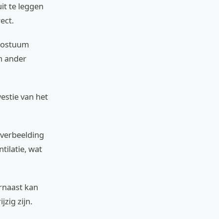
it te leggen
rect.
 kostuum
en ander
estie van het
 verbeelding
tilatie, wat
rnaast kan
rijzig zijn.