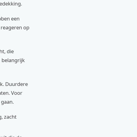
bedekking.
bben een
, reageren op
t, die
 belangrijk
ek. Duurdere
aten. Voor
t gaan.
g, zacht