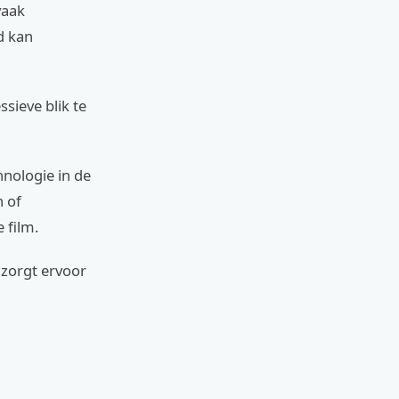
vaak
d kan
sieve blik te
hnologie in de
n of
 film.
 zorgt ervoor