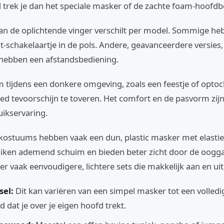
d trek je dan het speciale masker of de zachte foam-hoofd
an de oplichtende vinger verschilt per model. Sommige he
t-schakelaartje in de pols. Andere, geavanceerdere versies
hebben een afstandsbediening.
m tijdens een donkere omgeving, zoals een feestje of optoch
d tevoorschijn te toveren. Het comfort en de pasvorm zijn
uikservaring.
ostuums hebben vaak een dun, plastic masker met elasti
uiken ademend schuim en bieden beter zicht door de oogg
 er vaak eenvoudigere, lichtere sets die makkelijk aan en ui
el:
Dit kan variëren van een simpel masker tot een volledi
 dat je over je eigen hoofd trekt.