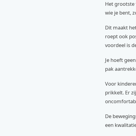
Het grootste 
wie je bent, 
Dit maakt he
roept ook pos
voordeel is d
Je hoeft geen
pak aantrekke
Voor kinderen
prikkelt. Er 
oncomfortabel
De bewegings
een kwalitati