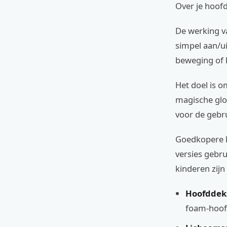
Over je hoof
De werking v
simpel aan/ui
beweging of 
Het doel is o
magische gloe
voor de gebr
Goedkopere k
versies gebr
kinderen zijn
Hoofddeks
foam-hoofd