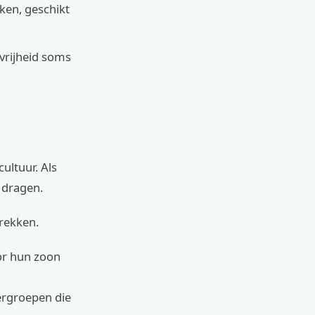
kken, geschikt
vrijheid soms
ultuur. Als
t dragen.
prekken.
or hun zoon
ergroepen die