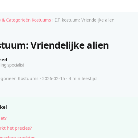
 & Categorieën Kostuums
› E.T. kostuum: Vriendelijke alien
stuum: Vriendelijke alien
eed
ing specialist
gorieën Kostuums · 2026-02-15 · 4 min leestijd
ikel
het?
kt het precies?
nschap erachter