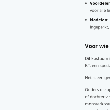
Voordelen
voor alle l
Nadelen:
ingeperkt, 
Voor wie
Dit kostuum i
E.T. een speci
Het is een ge
Ouders die o
of dochter vi
monsterkostu