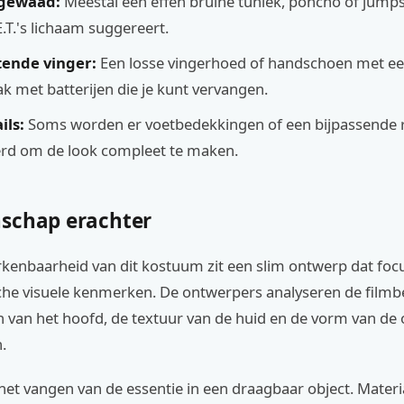
gewaad:
Meestal een effen bruine tuniek, poncho of jumps
.T.'s lichaam suggereert.
tende vinger:
Een losse vingerhoed of handschoen met ee
ak met batterijen die je kunt vervangen.
ils:
Soms worden er voetbedekkingen of een bijpassende 
rd om de look compleet te maken.
schap erachter
rkenbaarheid van dit kostuum zit een slim ontwerp dat foc
che visuele kenmerken. De ontwerpers analyseren de film
 van het hoofd, de textuur van de huid en de vorm van de
.
et vangen van de essentie in een draagbaar object. Materi