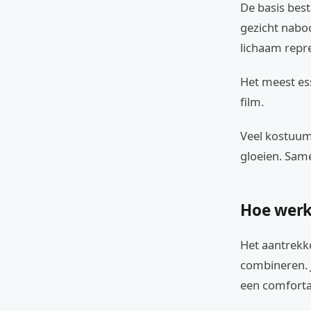
De basis best
gezicht naboo
lichaam repr
Het meest ess
film.
Veel kostuum
gloeien. Sam
Hoe werk
Het aantrekke
combineren. 
een comforta