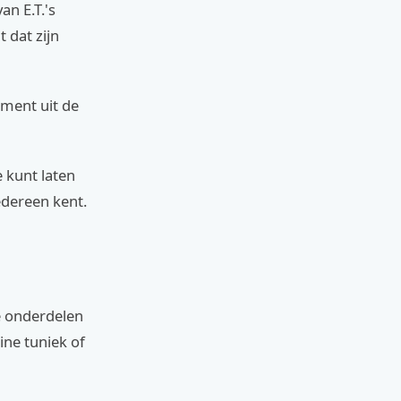
an E.T.'s
 dat zijn
ement uit de
 kunt laten
dereen kent.
e onderdelen
ine tuniek of