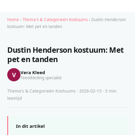
Home
›
Thema's & Categorieën Kostuums
› Dustin Henderson
kostuum: Met pet en tanden
Dustin Henderson kostuum: Met
pet en tanden
Vera Kleed
V
Feestkleding specialist
Thema's & Categorieën Kostuums · 2026-02-15 · 5 min
leestijd
In dit artikel