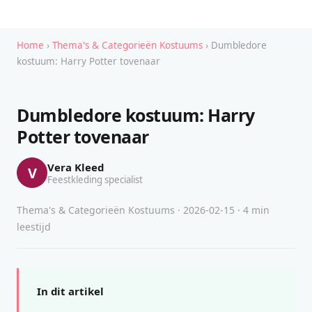
Home
›
Thema's & Categorieën Kostuums
› Dumbledore
kostuum: Harry Potter tovenaar
Dumbledore kostuum: Harry
Potter tovenaar
Vera Kleed
V
Feestkleding specialist
Thema's & Categorieën Kostuums · 2026-02-15 · 4 min
leestijd
In dit artikel