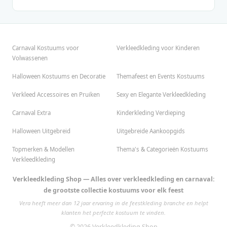
Carnaval Kostuums voor
Verkleedkleding voor Kinderen
Volwassenen
Halloween Kostuums en Decoratie
Themafeest en Events Kostuums
Verkleed Accessoires en Pruiken
Sexy en Elegante Verkleedkleding
Carnaval Extra
Kinderkleding Verdieping
Halloween Uitgebreid
Uitgebreide Aankoopgids
Topmerken & Modellen
Thema's & Categorieën Kostuums
Verkleedkleding
Verkleedkleding Shop — Alles over verkleedkleding en carnaval:
de grootste collectie kostuums voor elk feest
Vera heeft meer dan 12 jaar ervaring in de feestkleding branche en helpt
klanten het perfecte kostuum te vinden.
© 2026 Verkleedkleding Shop