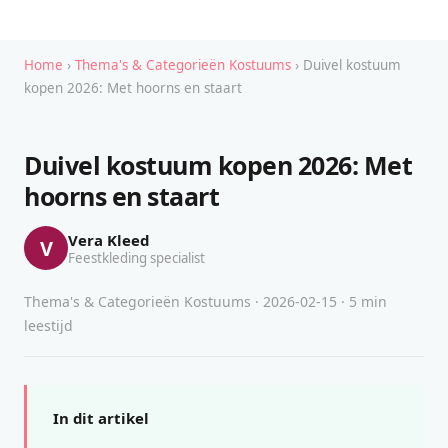
Home
›
Thema's & Categorieën Kostuums
› Duivel kostuum
kopen 2026: Met hoorns en staart
Duivel kostuum kopen 2026: Met
hoorns en staart
Vera Kleed
V
Feestkleding specialist
Thema's & Categorieën Kostuums · 2026-02-15 · 5 min
leestijd
In dit artikel