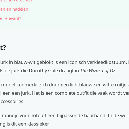
en en nadelen
e relevant?
t?
urk in blauw-wit geblokt is een iconisch verkleedkostuum. H
s de jurk die Dorothy Gale draagt in
The Wizard of Oz
.
e model kenmerkt zich door een lichtblauwe en witte ruitje
lleen een jurk. Het is een complete outfit die vaak wordt v
ccessoires.
 mandje voor Toto of een bijpassende haarband. In de wer
g is dit een klassieker.