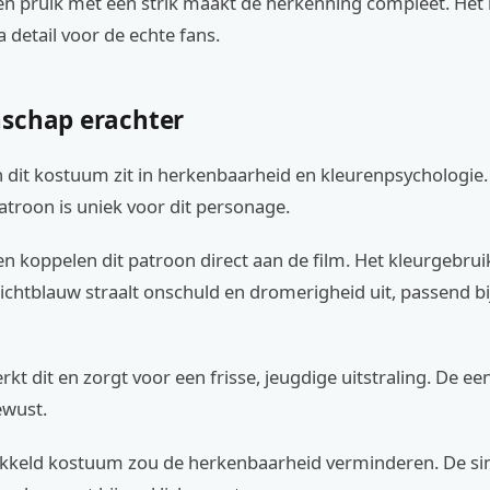
en pruik met een strik maakt de herkenning compleet. Het
a detail voor de echte fans.
schap erachter
 dit kostuum zit in herkenbaarheid en kleurenpsychologie.
patroon is uniek voor dit personage.
 koppelen dit patroon direct aan de film. Het kleurgebruik
Lichtblauw straalt onschuld en dromerigheid uit, passend bi
erkt dit en zorgt voor een frisse, jeugdige uitstraling. De e
ewust.
ikkeld kostuum zou de herkenbaarheid verminderen. De sim