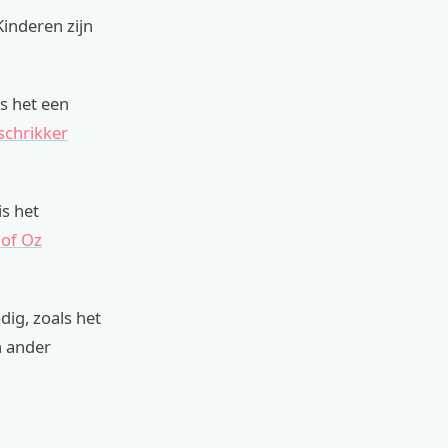
Kinderen zijn
s het een
schrikker
is het
 of Oz
ig, zoals het
n ander