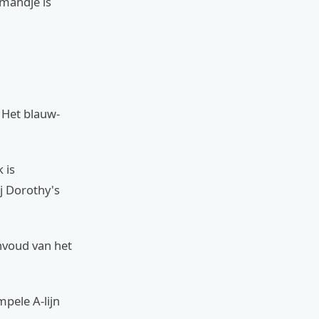
 mandje is
 Het blauw-
 is
j Dorothy's
envoud van het
pele A-lijn