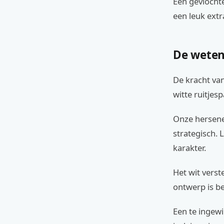
Een gevlocht
een leuk extr
De weten
De kracht van
witte ruitjes
Onze hersenen
strategisch. 
karakter.
Het wit verst
ontwerp is b
Een te ingew