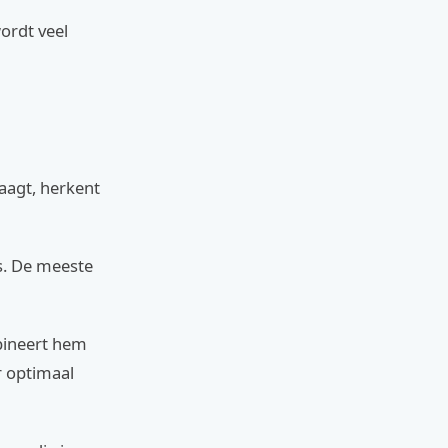
ordt veel
raagt, herkent
s. De meeste
mbineert hem
r optimaal