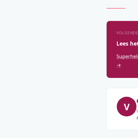
VOLGENDE
Lees he
Superhel
→
V