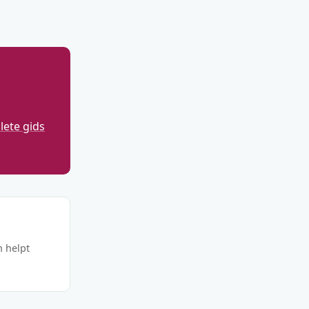
ete gids
n helpt