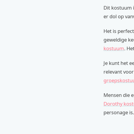
Dit kostuum i
er dol op van
Het is perfec
geweldige ke
kostuum
. He
Je kunt het e
relevant voor
groepskost
Mensen die 
Dorothy kos
personage is.