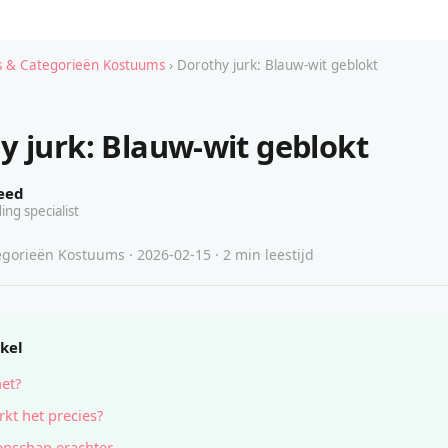
 & Categorieën Kostuums
› Dorothy jurk: Blauw-wit geblokt
y jurk: Blauw-wit geblokt
eed
ing specialist
gorieën Kostuums · 2026-02-15 · 2 min leestijd
ikel
het?
kt het precies?
nschap erachter