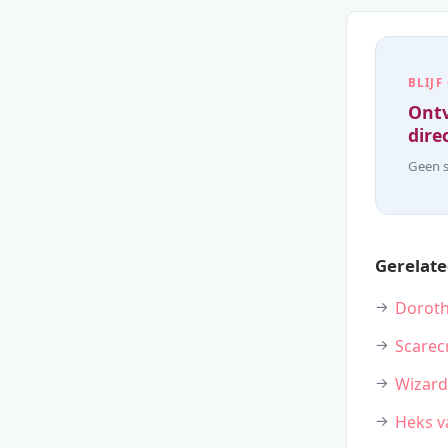
BLIJF
Ontv
direc
Geen s
Gerelate
Doroth
Scarec
Wizard
Heks v