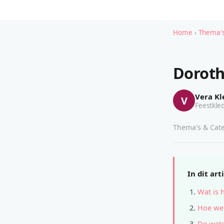
Home
›
Thema's
Doroth
Vera Kl
V
Feestkled
Thema's & Cate
In dit art
Wat is 
Hoe wer
De wete