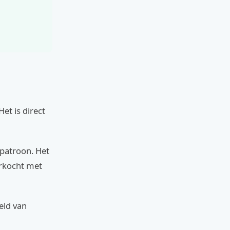
et is direct
spatroon. Het
erkocht met
eld van