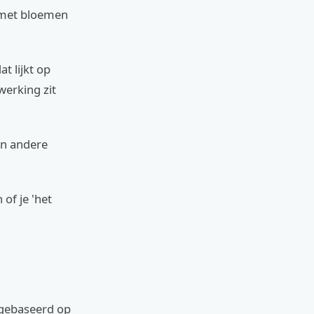
d met bloemen
t lijkt op
werking zit
en andere
 of je 'het
, gebaseerd op