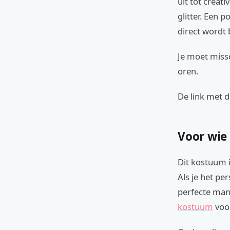
uit tot creat
glitter. Een 
direct wordt
Je moet missc
oren.
De link met de
Voor wie
Dit kostuum i
Als je het pe
perfecte mani
kostuum
voor