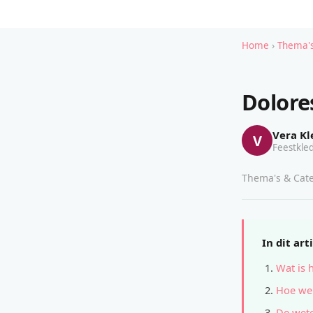
Home
›
Thema's
Dolore
Vera Kl
V
Feestkled
Thema's & Cate
In dit art
Wat is 
Hoe wer
De wete