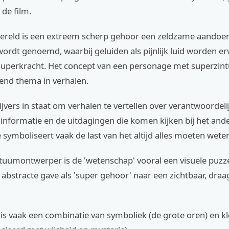
de film.
wereld is een extreem scherp gehoor een zeldzame aandoen
ordt genoemd, waarbij geluiden als pijnlijk luid worden erv
superkracht. Het concept van een personage met superzint
nd thema in verhalen.
rijvers in staat om verhalen te vertellen over verantwoordeli
formatie en de uitdagingen die komen kijken bij het ander
 symboliseert vaak de last van het altijd alles moeten wete
tuumontwerper is de 'wetenschap' vooral een visuele puzz
n abstracte gave als 'super gehoor' naar een zichtbaar, dra
is vaak een combinatie van symboliek (de grote oren) en kl