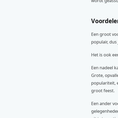
wordt geasso
Voordele
Een groot voo
populair, dus
Het is ook ee
Een nadeel ka
Grote, opvall
populariteit
groot feest.
Een ander voo
gelegenheden,