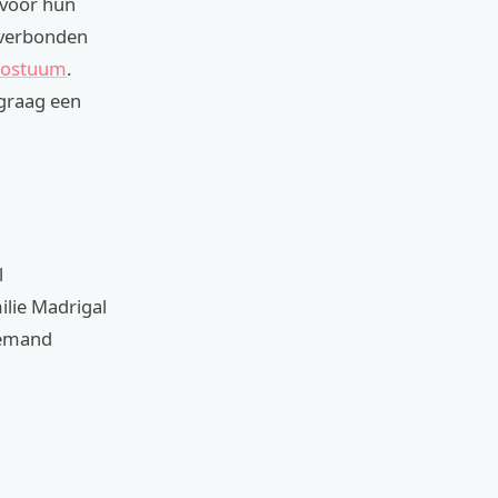
 voor hun
n verbonden
kostuum
.
 graag een
l
ilie Madrigal
iemand