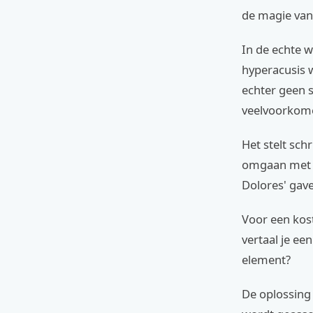
de magie van 
In de echte 
hyperacusis w
echter geen 
veelvoorkome
Het stelt sch
omgaan met in
Dolores' gave
Voor een kos
vertaal je ee
element?
De oplossing 