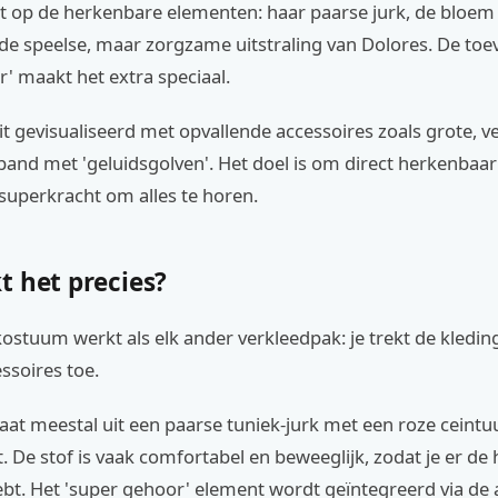
t op de herkenbare elementen: haar paarse jurk, de bloem 
 de speelse, maar zorgzame uitstraling van Dolores. De to
' maakt het extra speciaal.
t gevisualiseerd met opvallende accessoires zoals grote, v
and met 'geluidsgolven'. Het doel is om direct herkenbaar t
superkracht om alles te horen.
t het precies?
ostuum werkt als elk ander verkleedpak: je trekt de kledin
ssoires toe.
aat meestal uit een paarse tuniek-jurk met een roze ceintu
 De stof is vaak comfortabel en beweeglijk, zodat je er de
ebt. Het 'super gehoor' element wordt geïntegreerd via de 