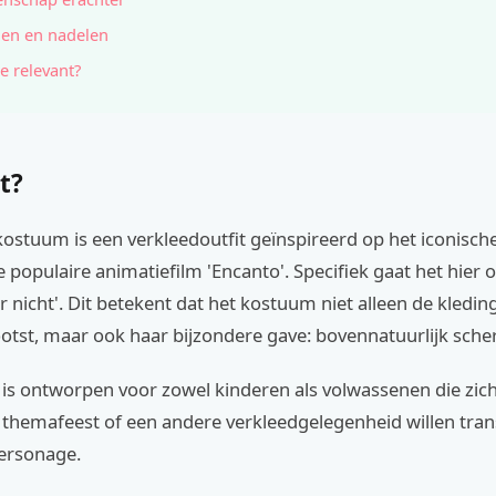
en en nadelen
e relevant?
t?
kostuum is een verkleedoutfit geïnspireerd op het iconisc
e populaire animatiefilm 'Encanto'. Specifiek gaat het hier
 nicht'. Dit betekent dat het kostuum niet alleen de kleding
otst, maar ook haar bijzondere gave: bovennatuurlijk sche
is ontworpen voor zowel kinderen als volwassenen die zich
n themafeest of een andere verkleedgelegenheid willen tra
personage.