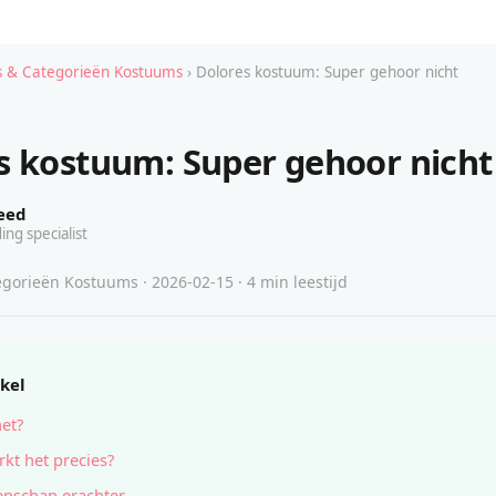
 & Categorieën Kostuums
› Dolores kostuum: Super gehoor nicht
s kostuum: Super gehoor nicht
eed
ing specialist
gorieën Kostuums · 2026-02-15 · 4 min leestijd
ikel
het?
kt het precies?
nschap erachter