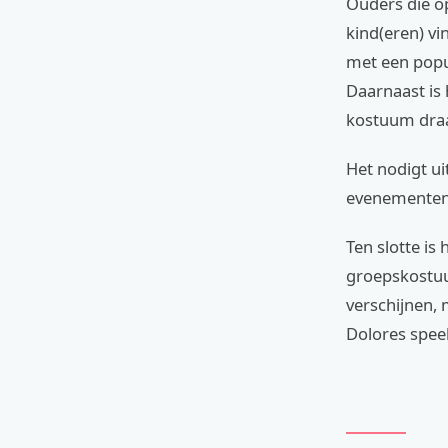
Ouders die o
kind(eren) vi
met een popul
Daarnaast is
kostuum draag
Het nodigt uit
evenementen 
Ten slotte is
groepskostuu
verschijnen,
Dolores speel