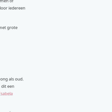
oemen of
 door iedereen
 met grote
jong als oud.
 dit een
Isabela