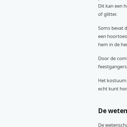
Dit kan een h
of glitter.
Soms bevat de
een hoortoest
hem in de he
Door de comb
feestgangers 
Het kostuum no
echt kunt hor
De weten
De wetenschap