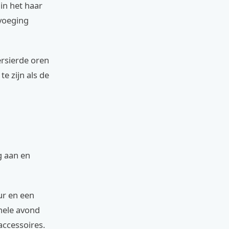
in het haar
evoeging
ersierde oren
e zijn als de
g aan en
ur en een
 hele avond
accessoires.