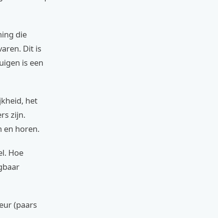
ing die
aren. Dit is
uigen is een
jkheid, het
s zijn.
n en horen.
el. Hoe
agbaar
eur (paars