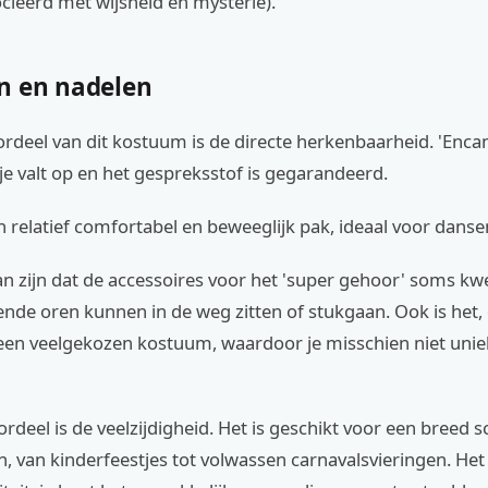
cieerd met wijsheid en mysterie).
n en nadelen
rdeel van dit kostuum is de directe herkenbaarheid. 'Enca
 je valt op en het gespreksstof is gegarandeerd.
n relatief comfortabel en beweeglijk pak, ideaal voor danse
n zijn dat de accessoires voor het 'super gehoor' soms kwe
ende oren kunnen in de weg zitten of stukgaan. Ook is het,
, een veelgekozen kostuum, waardoor je misschien niet unie
rdeel is de veelzijdigheid. Het is geschikt voor een breed s
 van kinderfeestjes tot volwassen carnavalsvieringen. Het