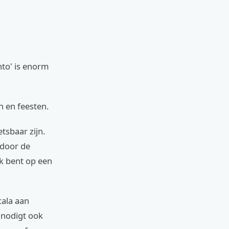
nto' is enorm
n en feesten.
tsbaar zijn.
 door de
k bent op een
cala aan
 nodigt ook