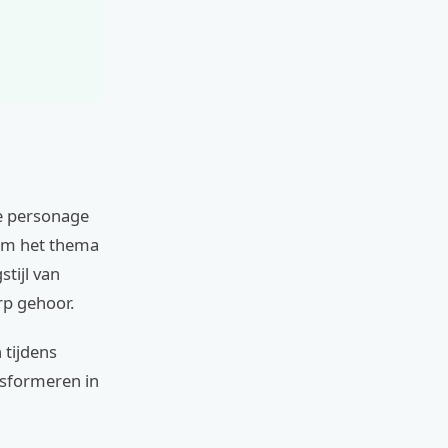
he personage
 om het thema
stijl van
rp gehoor.
 tijdens
nsformeren in