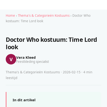
Home
›
Thema's & Categorieën Kostuums
› Doctor Who
kostuum: Time Lord look
Doctor Who kostuum: Time Lord
look
Vera Kleed
V
Feestkleding specialist
Thema's & Categorieën Kostuums · 2026-02-15 · 4 min
leestijd
In dit artikel