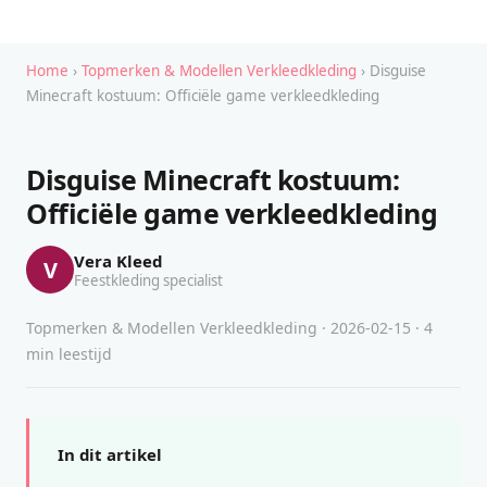
Home
›
Topmerken & Modellen Verkleedkleding
› Disguise
Minecraft kostuum: Officiële game verkleedkleding
Disguise Minecraft kostuum:
Officiële game verkleedkleding
Vera Kleed
V
Feestkleding specialist
Topmerken & Modellen Verkleedkleding · 2026-02-15 · 4
min leestijd
In dit artikel