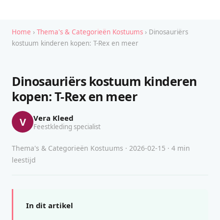
Home
›
Thema's & Categorieën Kostuums
› Dinosauriërs
kostuum kinderen kopen: T-Rex en meer
Dinosauriërs kostuum kinderen
kopen: T-Rex en meer
Vera Kleed
V
Feestkleding specialist
Thema's & Categorieën Kostuums · 2026-02-15 · 4 min
leestijd
In dit artikel