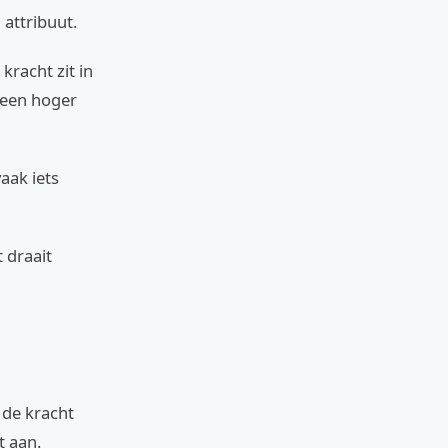
 attribuut.
kracht zit in
r een hoger
aak iets
 draait
 de kracht
t aan.