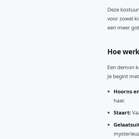
Deze kostuums
voor zowel ki
een meer goti
Hoe werk
Een demon ko
Je begint met
Hoorns en
haar.
Staart:
Vaa
Gelaatsui
mysterieuz