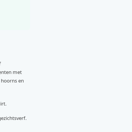
f
enten met
e hoorns en
rt.
ezichtsverf.