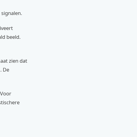
 signalen.
iveert
ld beeld.
laat zien dat
. De
 Voor
stischere