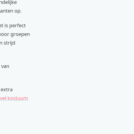
ndelijke
kanten op.
t is perfect
 voor groepen
 strijd
e van
 extra
ivel kostuum