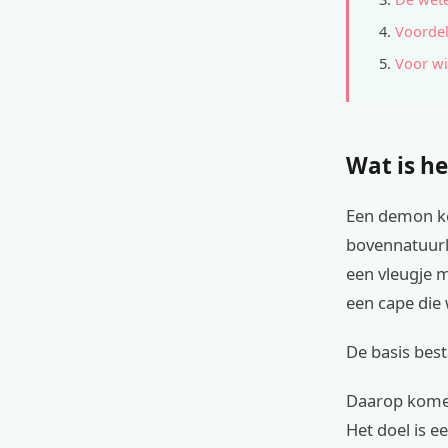
Voordel
Voor wi
Wat is he
Een demon kos
bovennatuurl
een vleugje 
een cape die 
De basis best
Daarop komen
Het doel is e