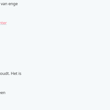
t van enge
hter
oudt. Het is
een