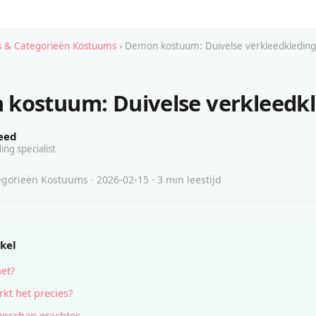
 & Categorieën Kostuums
› Demon kostuum: Duivelse verkleedkleding
kostuum: Duivelse verkleedk
eed
ing specialist
gorieën Kostuums · 2026-02-15 · 3 min leestijd
ikel
het?
kt het precies?
nschap erachter