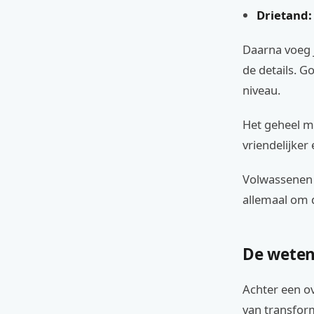
Drietand:
Daarna voeg j
de details. G
niveau.
Het geheel m
vriendelijker
Volwassenen 
allemaal om 
De weten
Achter een o
van transform