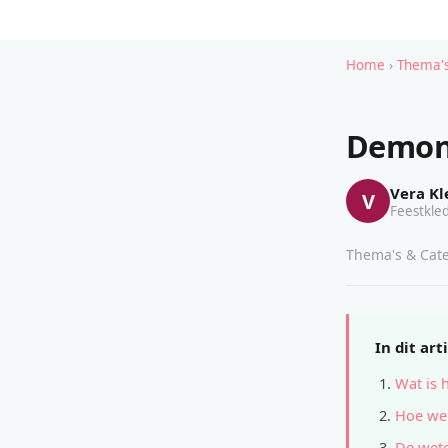
Home
›
Thema's
Demon 
Vera Kl
V
Feestkled
Thema's & Cate
In dit art
Wat is 
Hoe wer
De wete