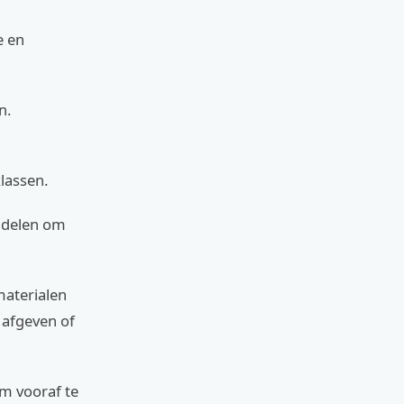
e en
n.
klassen.
nadelen om
materialen
 afgeven of
om vooraf te