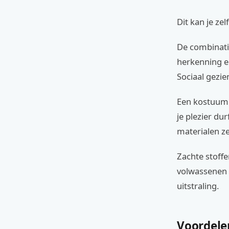
Dit kan je ze
De combinati
herkenning en
Sociaal gezien
Een kostuum i
je plezier du
materialen ze
Zachte stoff
volwassenen 
uitstraling.
Voordele