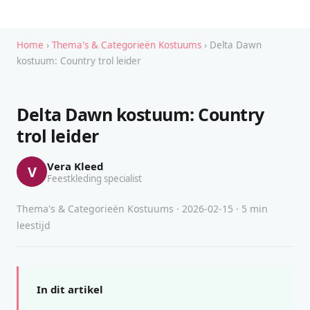
Home
›
Thema's & Categorieën Kostuums
› Delta Dawn
kostuum: Country trol leider
Delta Dawn kostuum: Country
trol leider
Vera Kleed
V
Feestkleding specialist
Thema's & Categorieën Kostuums · 2026-02-15 · 5 min
leestijd
In dit artikel