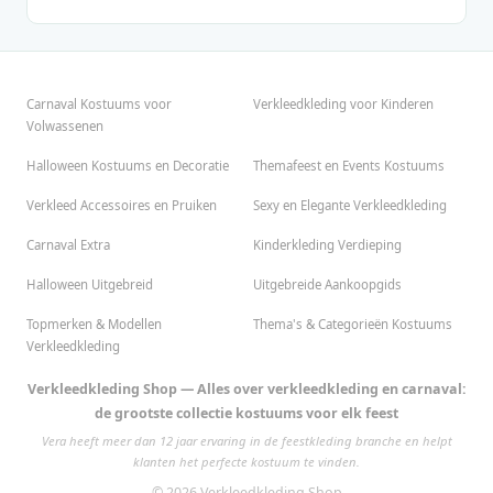
Carnaval Kostuums voor
Verkleedkleding voor Kinderen
Volwassenen
Halloween Kostuums en Decoratie
Themafeest en Events Kostuums
Verkleed Accessoires en Pruiken
Sexy en Elegante Verkleedkleding
Carnaval Extra
Kinderkleding Verdieping
Halloween Uitgebreid
Uitgebreide Aankoopgids
Topmerken & Modellen
Thema's & Categorieën Kostuums
Verkleedkleding
Verkleedkleding Shop — Alles over verkleedkleding en carnaval:
de grootste collectie kostuums voor elk feest
Vera heeft meer dan 12 jaar ervaring in de feestkleding branche en helpt
klanten het perfecte kostuum te vinden.
© 2026 Verkleedkleding Shop