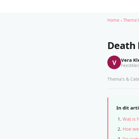
Home
›
Thema's
Death 
Vera Kl
V
Feestkled
Thema's & Cate
In dit art
Wat is 
Hoe wer
De wete