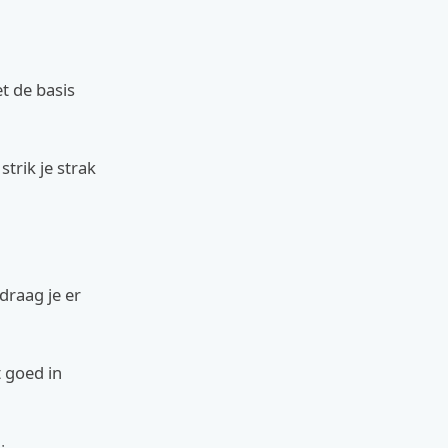
t de basis
trik je strak
draag je er
t goed in