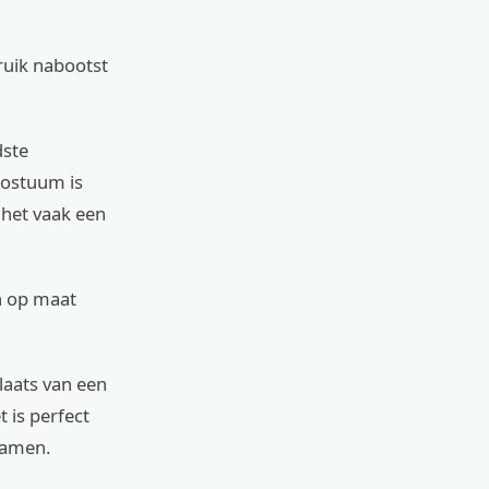
ruik nabootst
dste
kostuum is
 het vaak een
n op maat
laats van een
t is perfect
chamen.