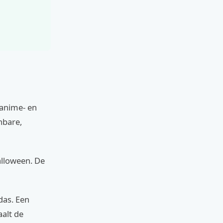
 anime- en
nbare,
alloween. De
das. Een
aalt de