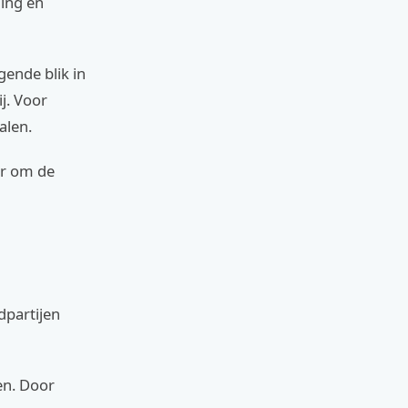
ding en
gende blik in
j. Voor
alen.
er om de
dpartijen
en. Door