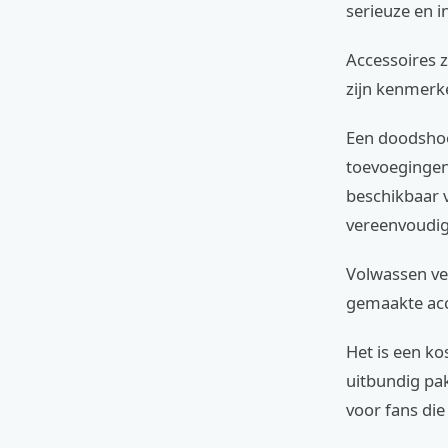
serieuze en in
Accessoires z
zijn kenmerk
Een doodshoo
toevoegingen.
beschikbaar 
vereenvoudig
Volwassen ve
gemaakte acc
Het is een ko
uitbundig pak,
voor fans die