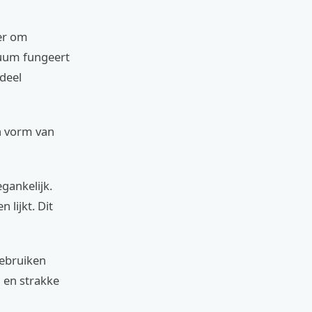
ier om
tuum fungeert
 deel
en vorm van
gankelijk.
lijkt. Dit
gebruiken
 en strakke