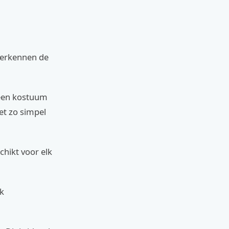
herkennen de
 een kostuum
het zo simpel
chikt voor elk
ok