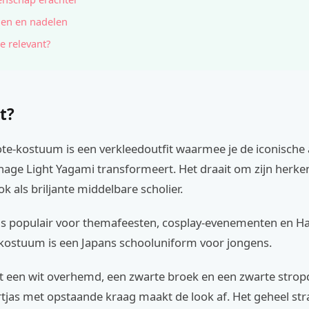
en en nadelen
e relevant?
t?
te-kostuum is een verkleedoutfit waarmee je de iconische
ge Light Yagami transformeert. Het draait om zijn herke
ok als briljante middelbare scholier.
is populair voor themafeesten, cosplay-evenementen en H
 kostuum is een Japans schooluniform voor jongens.
it een wit overhemd, een zwarte broek en een zwarte strop
tjas met opstaande kraag maakt de look af. Het geheel str