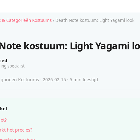
 & Categorieën Kostuums
› Death Note kostuum: Light Yagami look
Note kostuum: Light Yagami l
eed
ing specialist
gorieën Kostuums · 2026-02-15 · 5 min leestijd
ikel
het?
kt het precies?
nschap erachter