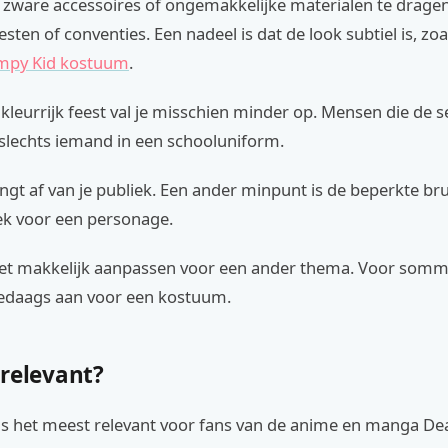
 zware accessoires of ongemakkelijke materialen te dragen. 
sten of conventies. Een nadeel is dat de look subtiel is, zoal
impy Kid kostuum
.
kleurrijk feest val je misschien minder op. Mensen die de se
 slechts iemand in een schooluniform.
gt af van je publiek. Een ander minpunt is de beperkte br
iek voor een personage.
niet makkelijk aanpassen voor een ander thema. Voor somm
lledaags aan voor een kostuum.
 relevant?
is het meest relevant voor fans van de anime en manga Dea