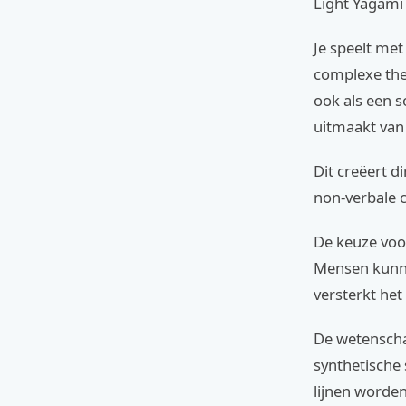
Light Yagami 
Je speelt met
complexe the
ook als een so
uitmaakt van
Dit creëert d
non-verbale 
De keuze voo
Mensen kunnen
versterkt het
De wetenscha
synthetische 
lijnen worden