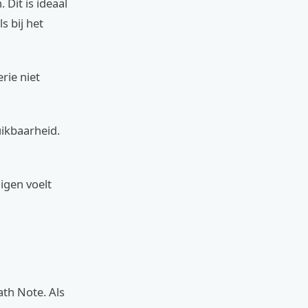
Dit is ideaal
s bij het
rie niet
uikbaarheid.
igen voelt
th Note. Als