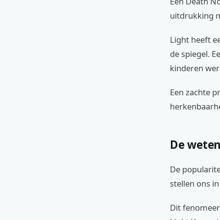
Een Death No
uitdrukking 
Light heeft e
de spiegel. 
kinderen werk
Een zachte pr
herkenbaarhe
De weten
De popularite
stellen ons i
Dit fenomeen 