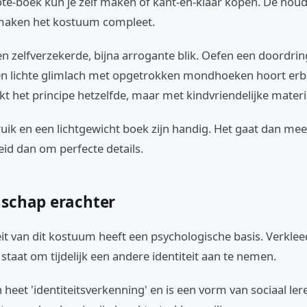
te-boek kun je zelf maken of kant-en-klaar kopen. De hou
maken het kostuum compleet.
en zelfverzekerde, bijna arrogante blik. Oefen een doordrin
Een lichte glimlach met opgetrokken mondhoeken hoort erbi
t het principe hetzelfde, maar met kindvriendelijke materi
uik en een lichtgewicht boek zijn handig. Het gaat dan me
id dan om perfecte details.
schap erachter
it van dit kostuum heeft een psychologische basis. Verklee
n staat om tijdelijk een andere identiteit aan te nemen.
heet 'identiteitsverkenning' en is een vorm van sociaal ler