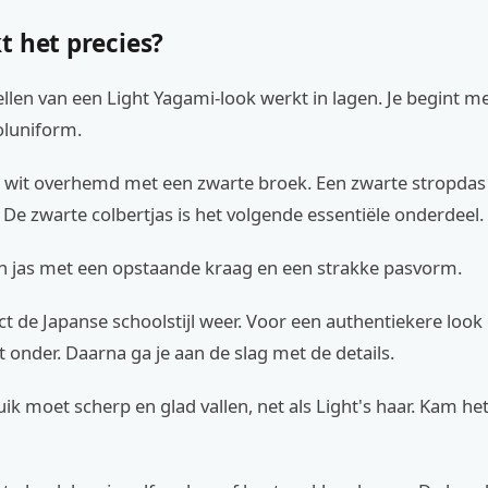
t het precies?
len van een Light Yagami-look werkt in lagen. Je begint me
oluniform.
 wit overhemd met een zwarte broek. Een zwarte stropdas s
De zwarte colbertjas is het volgende essentiële onderdeel.
n jas met een opstaande kraag en een strakke pasvorm.
ect de Japanse schoolstijl weer. Voor een authentiekere look 
rt onder. Daarna ga je aan de slag met de details.
ik moet scherp en glad vallen, net als Light's haar. Kam he