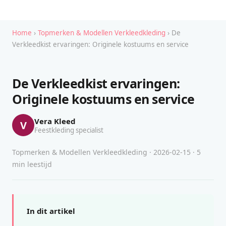
Home
›
Topmerken & Modellen Verkleedkleding
› De
Verkleedkist ervaringen: Originele kostuums en service
De Verkleedkist ervaringen:
Originele kostuums en service
Vera Kleed
V
Feestkleding specialist
Topmerken & Modellen Verkleedkleding · 2026-02-15 · 5
min leestijd
In dit artikel