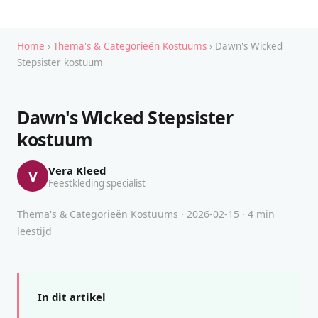
Home
›
Thema's & Categorieën Kostuums
› Dawn's Wicked
Stepsister kostuum
Dawn's Wicked Stepsister
kostuum
Vera Kleed
V
Feestkleding specialist
Thema's & Categorieën Kostuums · 2026-02-15 · 4 min
leestijd
In dit artikel