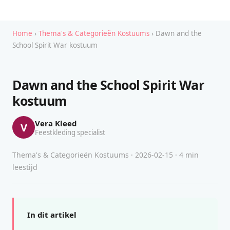
Home
›
Thema's & Categorieën Kostuums
› Dawn and the
School Spirit War kostuum
Dawn and the School Spirit War
kostuum
Vera Kleed
V
Feestkleding specialist
Thema's & Categorieën Kostuums · 2026-02-15 · 4 min
leestijd
In dit artikel