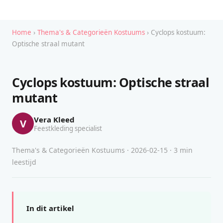
Home
›
Thema's & Categorieën Kostuums
› Cyclops kostuum:
Optische straal mutant
Cyclops kostuum: Optische straal
mutant
Vera Kleed
V
Feestkleding specialist
Thema's & Categorieën Kostuums · 2026-02-15 · 3 min
leestijd
In dit artikel