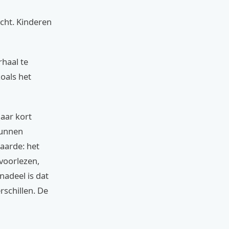
acht. Kinderen
rhaal te
zoals het
aar kort
kunnen
waarde: het
voorlezen,
 nadeel is dat
rschillen. De