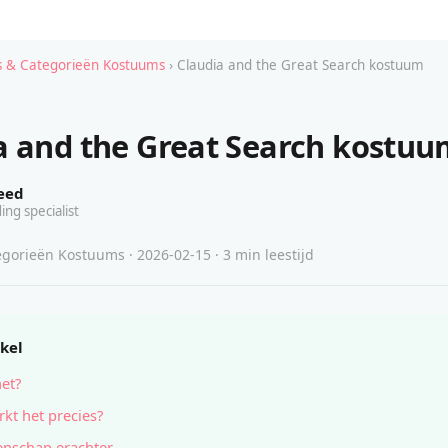
 & Categorieën Kostuums
› Claudia and the Great Search kostuum
a and the Great Search kostu
eed
ing specialist
gorieën Kostuums · 2026-02-15 · 3 min leestijd
ikel
het?
kt het precies?
nschap erachter