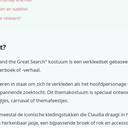
en en nadelen
e relevant?
t?
 and the Great Search" kostuum is een verkleedset gebasee
erboek of -verhaal.
deren in staat om zich te verkleden als het hoofdpersonage
 spannende zoektocht. Dit themakostuum is speciaal ontwo
jtjes, carnaval of themafeestjes.
meestal de iconische kledingstukken die Claudia draagt in h
herkenbaar jasje, een bijpassende broek of rok en accesso