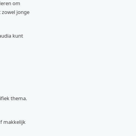
nderen om
t zowel jonge
audia kunt
ifiek thema.
lf makkelijk