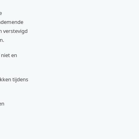
e
 ademende
n verstevigd
n.
niet en
kken tijdens
en