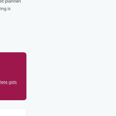
eit plannen
ing is
ete gids