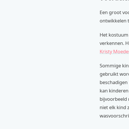
Een groot voo
ontwikkelen t
Het kostuum b
verkennen. He
Kristy Moede
Sommige kind
gebruikt word
beschadigen b
kan kinderen 
bijvoorbeeld
niet elk kind
wasvoorschri