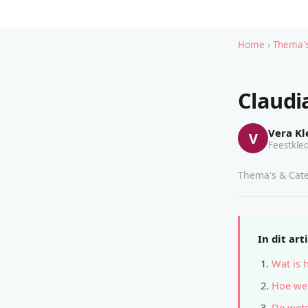
Home
›
Thema's
Claudi
Vera Kl
V
Feestkled
Thema's & Cate
In dit art
Wat is 
Hoe wer
De wete