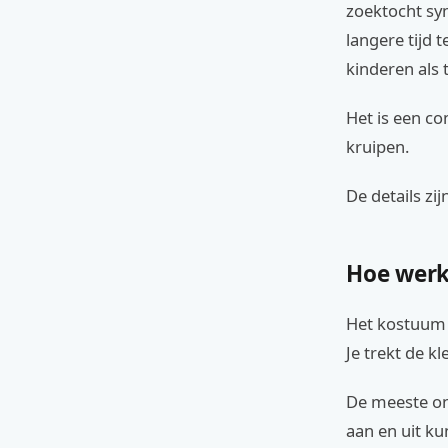
zoektocht sym
langere tijd 
kinderen als 
Het is een co
kruipen.
De details zi
Hoe werk
Het kostuum 
Je trekt de k
De meeste ond
aan en uit ku