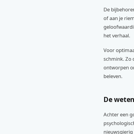
De bijbehore
of aan je rie
geloofwaardig
het verhaal.
Voor optimaa
schmink. Zo c
ontworpen om
beleven.
De weten
Achter een g
psychologisc
nieuwsgierig 