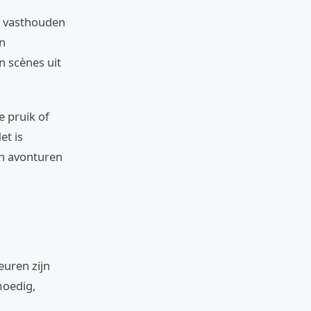
e vasthouden
en
n scènes uit
 pruik of
et is
en avonturen
euren zijn
moedig,