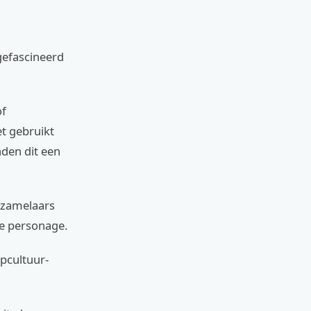
 gefascineerd
of
t gebruikt
den dit een
rzamelaars
ke personage.
opcultuur-