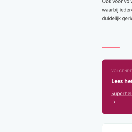
Ook voor volw
waarbij ieder
duidelijk ger
VOLGENDE
Lees he
Superhel
→