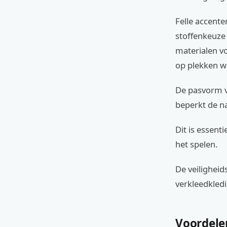
Felle accent
stoffenkeuze
materialen vo
op plekken wa
De pasvorm v
beperkt de na
Dit is essent
het spelen.
De veilighei
verkleedkledi
Voordele