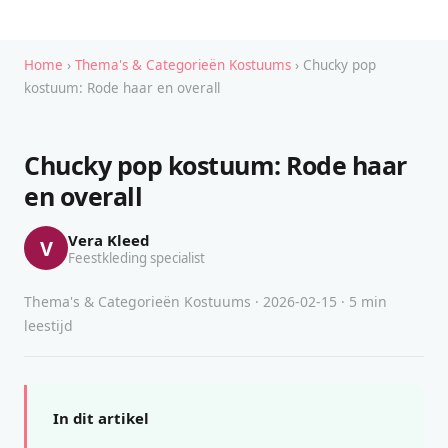
Home
›
Thema's & Categorieën Kostuums
› Chucky pop
kostuum: Rode haar en overall
Chucky pop kostuum: Rode haar
en overall
Vera Kleed
V
Feestkleding specialist
Thema's & Categorieën Kostuums · 2026-02-15 · 5 min
leestijd
In dit artikel