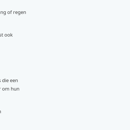
ing of regen
st ook
s die een
er om hun
n