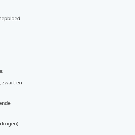
 nepbloed
r.
, zwart en
lende
 drogen).