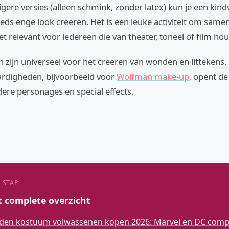
ere versies (alleen schmink, zonder latex) kun je een kindv
ds enge look creëren. Het is een leuke activiteit om samen
het relevant voor iedereen die van theater, toneel of film hou
 zijn universeel voor het creëren van wonden en littekens.
ardigheden, bijvoorbeeld voor
Wolfman make-up
, opent de
ere personages en special effects.
 STAP
t complete overzicht
den kostuum volwassenen kopen 2026: Marvel en DC compl