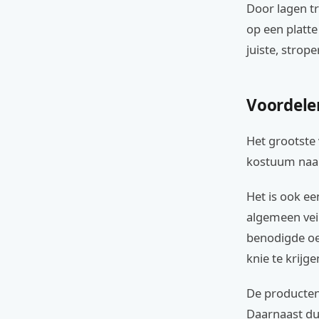
Door lagen tr
op een platte
juiste, strope
Voordele
Het grootste v
kostuum naar
Het is ook ee
algemeen veil
benodigde oef
knie te krijge
De producten 
Daarnaast du