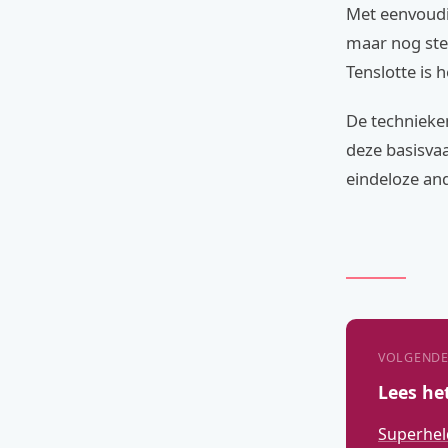
Met eenvoudig
maar nog stee
Tenslotte is 
De technieken
deze basisva
eindeloze and
VOLGENDE
Lees he
Superhel