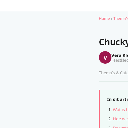
Home
›
Thema's
Chucky
Vera Kl
V
Feestkled
Thema's & Cate
In dit art
Wat is 
Hoe wer
De wete