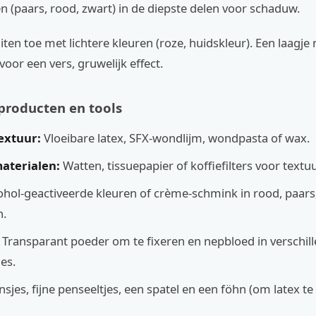
n (paars, rood, zwart) in de diepste delen voor schaduw.
ten toe met lichtere kleuren (roze, huidskleur). Een laagje
voor een vers, gruwelijk effect.
 producten en tools
textuur:
Vloeibare latex, SFX-wondlijm, wondpasta of wax.
terialen:
Watten, tissuepapier of koffiefilters voor textuu
hol-geactiveerde kleuren of crème-schmink in rood, paars
n.
Transparant poeder om te fixeren en nepbloed in verschil
es.
sjes, fijne penseeltjes, een spatel en een föhn (om latex te