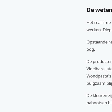
De weten
Het realisme
werken. Diepe
Opstaande ran
oog.
De producten 
Vloeibare lat
Wondpasta's 
buigzaam blij
De kleuren zi
nabootsen bl