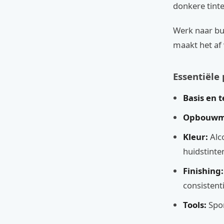
donkere tinte
Werk naar bui
maakt het af 
Essentiële
Basis en 
Opbouwma
Kleur:
Alco
huidstinte
Finishing:
consistenti
Tools:
Spon