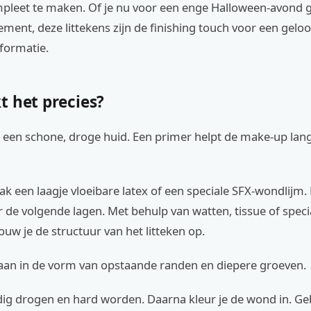
leet te maken. Of je nu voor een enge Halloween-avond g
ment, deze littekens zijn de finishing touch voor een gelo
formatie.
t het precies?
 een schone, droge huid. Een primer helpt de make-up lang
aak een laagje vloeibare latex of een speciale SFX-wondlijm.
 de volgende lagen. Met behulp van watten, tissue of speci
w je de structuur van het litteken op.
t aan in de vorm van opstaande randen en diepere groeven.
edig drogen en hard worden. Daarna kleur je de wond in. Ge