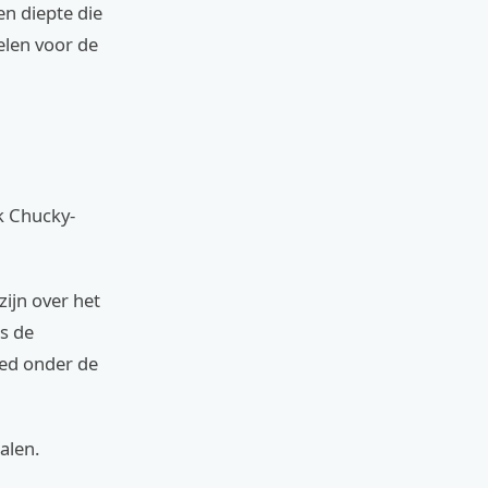
en diepte die
elen voor de
lk Chucky-
ijn over het
is de
oed onder de
alen.