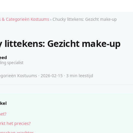
 & Categorieën Kostuums
› Chucky littekens: Gezicht make-up
 littekens: Gezicht make-up
eed
ing specialist
gorieën Kostuums · 2026-02-15 · 3 min leestijd
ikel
het?
kt het precies?
nschap erachter