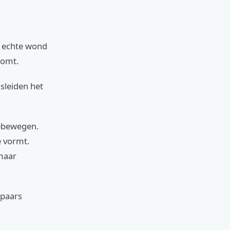
n echte wond
komt.
sleiden het
eebewegen.
e vormt.
maar
 paars