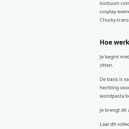
kostuum comp
cosplay-evene
Chucky-trans
Hoe werk
Je begint met
zitten.
De basis is v
hechting voor
wondpasta bou
Je brengt di
Laat dit voll