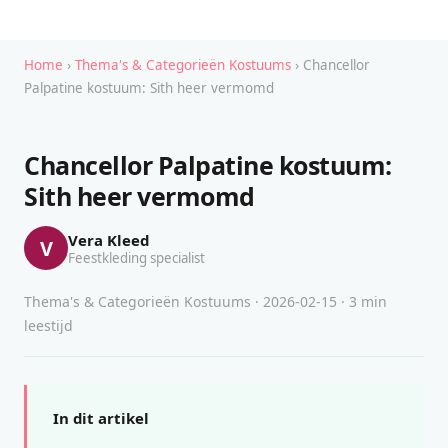
Home
›
Thema's & Categorieën Kostuums
› Chancellor
Palpatine kostuum: Sith heer vermomd
Chancellor Palpatine kostuum:
Sith heer vermomd
Vera Kleed
V
Feestkleding specialist
Thema's & Categorieën Kostuums · 2026-02-15 · 3 min
leestijd
In dit artikel