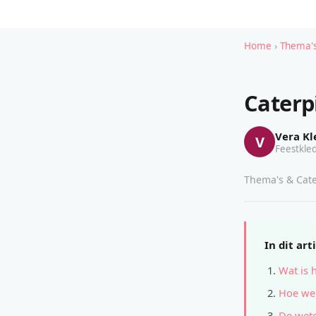
Home
›
Thema's
Caterp
Vera Kl
V
Feestkled
Thema's & Cate
In dit art
Wat is 
Hoe wer
De wete