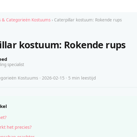
 & Categorieën Kostuums
› Caterpillar kostuum: Rokende rups
illar kostuum: Rokende rups
eed
ing specialist
gorieën Kostuums · 2026-02-15 · 5 min leestijd
ikel
het?
kt het precies?
nschap erachter