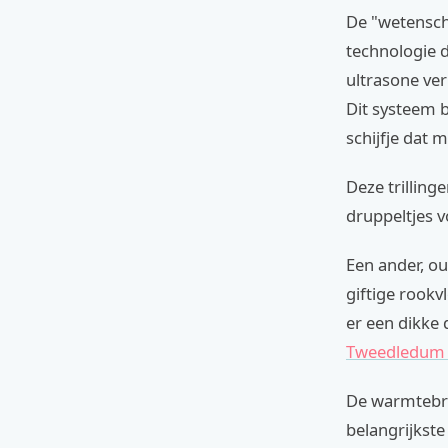
De "wetenscha
technologie 
ultrasone ver
Dit systeem b
schijfje dat m
Deze trilling
druppeltjes v
Een ander, ou
giftige rookv
er een dikke
Tweedledum
De warmtebron
belangrijkste