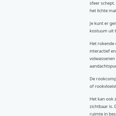
sfeer schept
het lichte ma
Je kunt er ge
kostuum uit 
Het rokende 
interactief 
volwassenen i
aandachtspu
De rookcompo
of rookvloeis
Het kan ook z
zichtbaar is
ruimte in bes