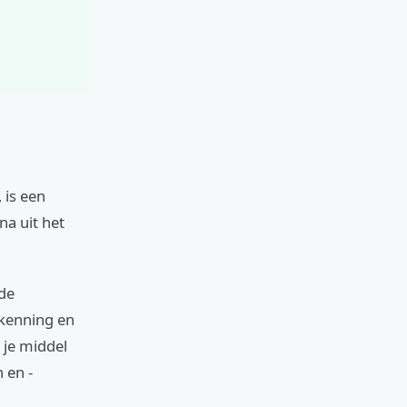
 is een
na uit het
de
rkenning en
 je middel
 en -