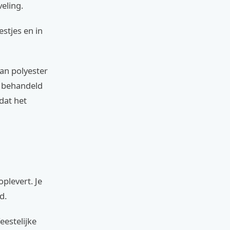
eling.
stjes en in
van polyester
d behandeld
dat het
plevert. Je
d.
eestelijke