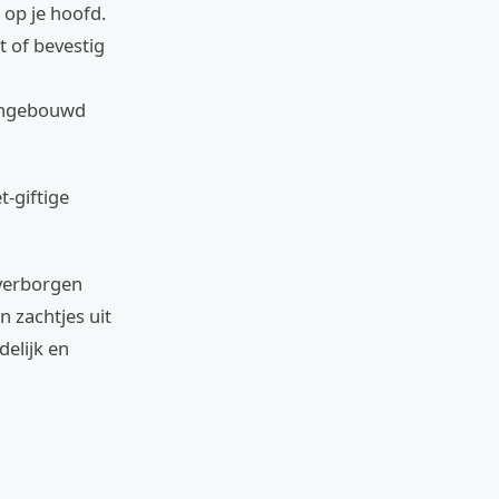
op je hoofd.
t of bevestig
ingebouwd
t-giftige
 verborgen
 zachtjes uit
delijk en