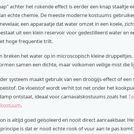
p" achter het rokende effect is eerder een knap staaltje 
dan echte chemie. De meeste moderne kostuums gebruike
nevelaar, een apparaatje dat water omzet in een koele, zich
estaat uit een klein reservoir voor gedestilleerd water en 
et hoge frequentie trilt.
en breken het water op in microscopisch kleine druppeltjes.
ormen samen een dichte, maar volkomen veilige mist die lij
der systeem maakt gebruik van een droogijs-effect of een sp
loeistof. De vloeistof wordt verhit tot net onder het kookp
 damp ontstaat, ideaal voor carnavalskostuums zoals het
Tw
 kostuum
.
 is altijd goed geïsoleerd en nooit direct aanraakbaar. He
 principe is dat er nooit echte rook of vuur aan te pas komt