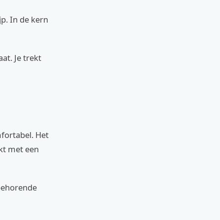
p. In de kern
at. Je trekt
fortabel. Het
akt met een
ijbehorende