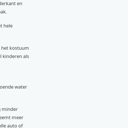
derkant en
pak.
t hele
t het kostuum
 kinderen als
doende water
ng minder
 neemt meer
lle auto of