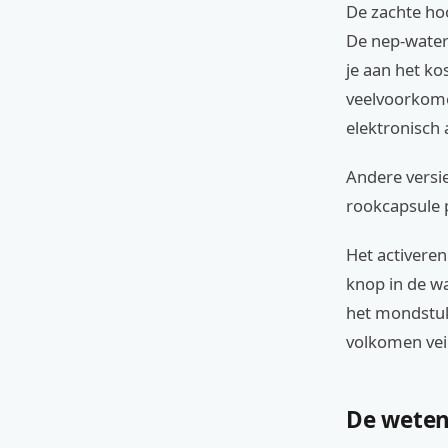
De zachte ho
De nep-waterp
je aan het ko
veelvoorkom
elektronisch
Andere versie
rookcapsule p
Het activeren
knop in de wa
het mondstuk v
volkomen vei
De weten