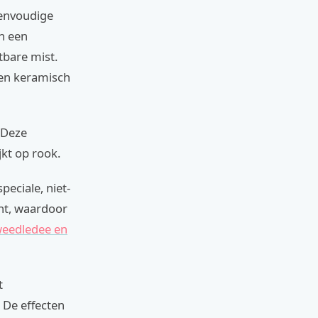
eenvoudige
n een
tbare mist.
een keramisch
 Deze
kt op rook.
eciale, niet-
unt, waardoor
eedledee en
t
. De effecten