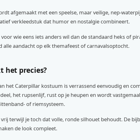
rdt afgemaakt met een speelse, maar veilige, nep-waterpij
eatief verkleedstuk dat humor en nostalgie combineert.
t voor wie eens iets anders wil dan de standaard heks of pira
 alle aandacht op elk themafeest of carnavalsoptocht.
t het precies?
an het Caterpillar kostuum is verrassend eenvoudig en com
 deel, het rupsenlijf, rust op je heupen en wordt vastgema
littenband- of riemsysteem.
vrij terwijl je toch dat volle, ronde silhouet behoudt. De b
maken de look compleet.