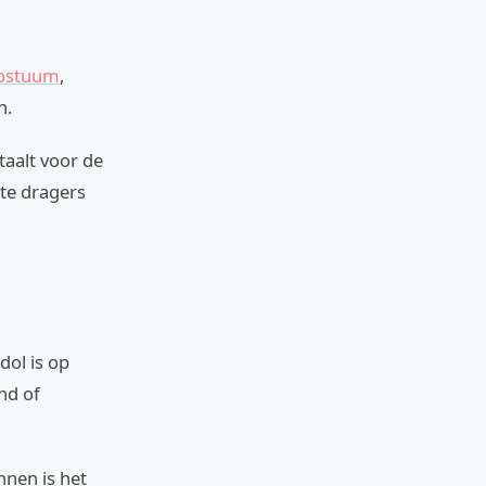
kostuum
,
n.
taalt voor de
ste dragers
dol is op
nd of
nnen is het