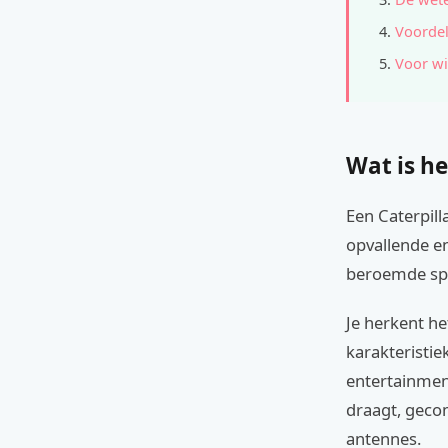
Voordel
Voor wi
Wat is he
Een Caterpil
opvallende en
beroemde spr
Je herkent h
karakteristi
entertainment
draagt, geco
antennes.