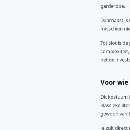
garderobe.
Daarnaast is 
misschien ni
Tot slot is d
complexiteit,
het de invest
Voor wie
Dit kostuum i
klassieke lit
gewoon van B
Je zult dire