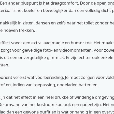
. Een ander pluspunt is het draagcomfort. Door de open on
teriaal is het koeler en beweeglijker dan een volledig dicht 
makkelijk in zitten, dansen en zelfs naar het toilet zonder he
te hoeven trekken.
effect voegt een extra laag magie en humor toe. Het maak
en zorgt voor geweldige foto- en videomomenten. Voor zowel
s dit een onvergetelijke gimmick. Er zijn echter ook enkele
nten.
nent vereist wat voorbereiding. Je moet zorgen voor vol
tof en, indien van toepassing, opgeladen batterijen.
ijn dat het effect in een heel drukke of winderige omgevi
. De omvang van het kostuum kan ook een nadeel zijn. Het
lag dan een gewone outfit en is wat onhandig in een overvo