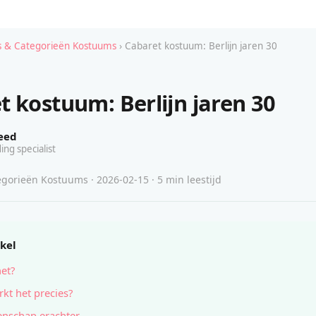
 & Categorieën Kostuums
› Cabaret kostuum: Berlijn jaren 30
t kostuum: Berlijn jaren 30
eed
ing specialist
gorieën Kostuums · 2026-02-15 · 5 min leestijd
ikel
het?
kt het precies?
nschap erachter