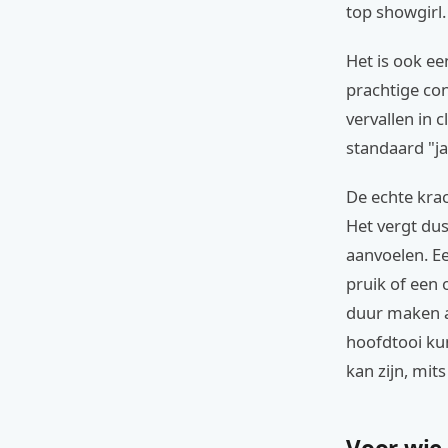
top showgirl.
Het is ook ee
prachtige con
vervallen in c
standaard "ja
De echte krac
Het vergt du
aanvoelen. E
pruik of een 
duur maken al
hoofdtooi ku
kan zijn, mits