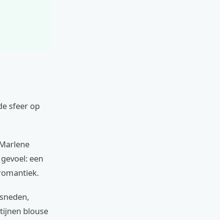
de sfeer op
 Marlene
 gevoel: een
 romantiek.
esneden,
ijnen blouse