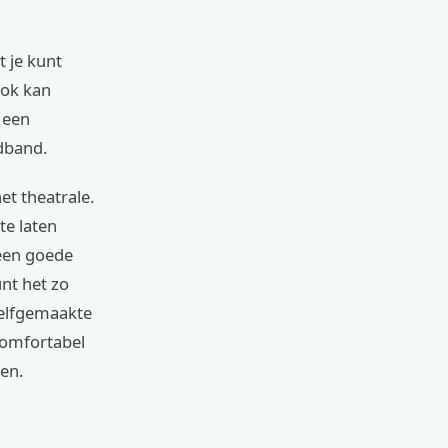
t je kunt
ook kan
p een
fdband.
et theatrale.
te laten
 een goede
unt het zo
zelfgemaakte
comfortabel
ten.