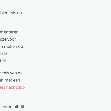
chiedenis en
rimenteren
euze voor
llen maken op
n de
eit.
denis van de
en met een
les nachtclub
menten uit dit