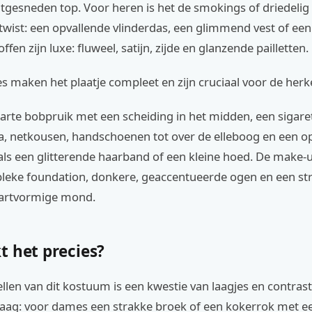
itgesneden top. Voor heren is het de smokings of driedelig
twist: een opvallende vlinderdas, een glimmend vest of e
ffen zijn luxe: fluweel, satijn, zijde en glanzende pailletten.
s maken het plaatje compleet en zijn cruciaal voor de her
arte bobpruik met een scheiding in het midden, een sigaret
a, netkousen, handschoenen tot over de elleboog en een o
ls een glitterende haarband of een kleine hoed. De make-u
bleke foundation, donkere, geaccentueerde ogen en een st
hartvormige mond.
t het precies?
len van dit kostuum is een kwestie van laagjes en contras
laag: voor dames een strakke broek of een kokerrok met 