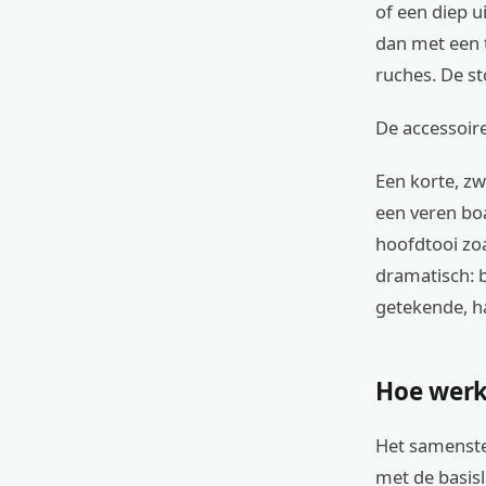
of een diep u
dan met een 
ruches. De sto
De accessoire
Een korte, zw
een veren bo
hoofdtooi zoa
dramatisch: 
getekende, 
Hoe werk
Het samenstel
met de basis