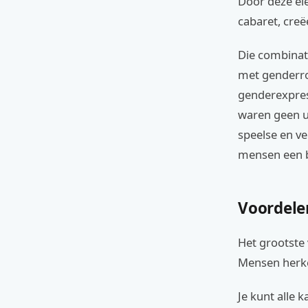
Door deze el
cabaret, creëe
Die combinati
met genderro
genderexpres
waren geen u
speelse en ve
mensen een b
Voordele
Het grootste 
Mensen herke
Je kunt alle 