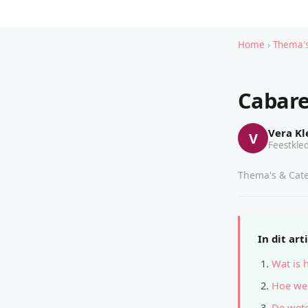
Home
›
Thema's
Cabare
Vera Kl
V
Feestkled
Thema's & Cate
In dit art
Wat is 
Hoe wer
De wete