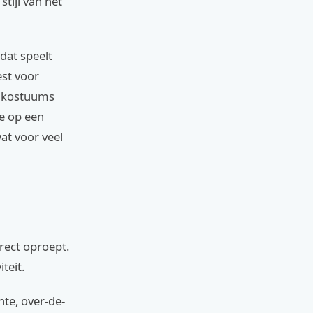
tijl van het
dat speelt
est voor
e kostuums
e op een
at voor veel
rect oproept.
teit.
nte, over-de-