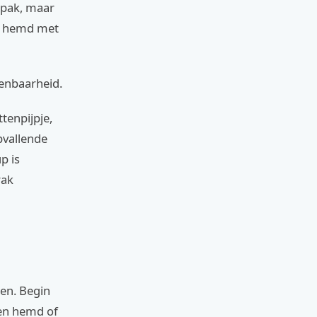
 pak, maar
en hemd met
kenbaarheid.
tenpijpje,
pvallende
p is
rak
ten. Begin
een hemd of