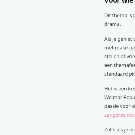
Voor wie
Dit thema is 
drama.
Als je geniet
met make-up, 
stellen of vr
een themafees
standaard pir
Het is een k
Weimar Repub
passie voor v
zangeres ko
Zelfs als je n