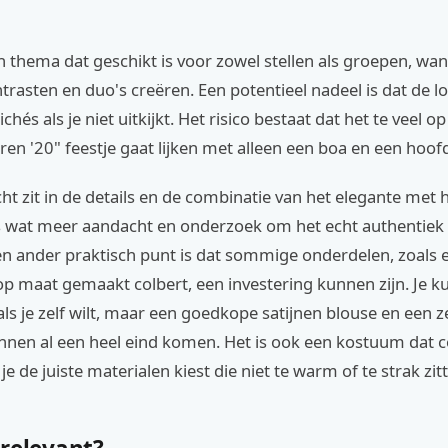
n thema dat geschikt is voor zowel stellen als groepen, wan
trasten en duo's creëren. Een potentieel nadeel is dat de l
lichés als je niet uitkijkt. Het risico bestaat dat het te veel o
ren '20" feestje gaat lijken met alleen een boa en een hoo
ht zit in de details en de combinatie van het elegante met h
s wat meer aandacht en onderzoek om het echt authentiek 
en ander praktisch punt is dat sommige onderdelen, zoals
op maat gemaakt colbert, een investering kunnen zijn. Je k
s je zelf wilt, maar een goedkope satijnen blouse en een 
nnen al een heel eind komen. Het is ook een kostuum dat 
 je de juiste materialen kiest die niet te warm of te strak zit