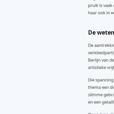
pruik is vaak
haar ook in e
De weten
De aantrekkin
verkleedparti
Berlijn van d
artistieke vr
Die spanning 
thema een die
slimme gebrui
en een getail