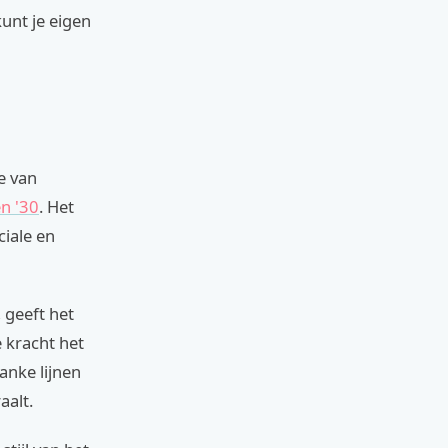
kunt je eigen
e van
n '30
. Het
ciale en
 geeft het
 kracht het
anke lijnen
aalt.