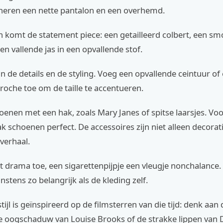
 heren een nette pantalon en een overhemd.
 komt de statement piece: een getailleerd colbert, een sm
en vallende jas in een opvallende stof.
in de details en de styling. Voeg een opvallende ceintuur of
oche toe om de taille te accentueren.
oenen met een hak, zoals Mary Janes of spitse laarsjes. Voo
 schoenen perfect. De accessoires zijn niet alleen decorati
 verhaal.
t drama toe, een sigarettenpijpje een vleugje nonchalance
nstens zo belangrijk als de kleding zelf.
ijl is geïnspireerd op de filmsterren van die tijd: denk aan
 oogschaduw van Louise Brooks of de strakke lippen van D