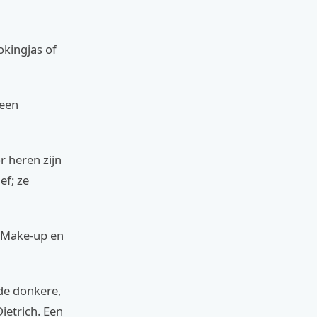
okingjas of
 een
r heren zijn
ef; ze
. Make-up en
 de donkere,
ietrich. Een