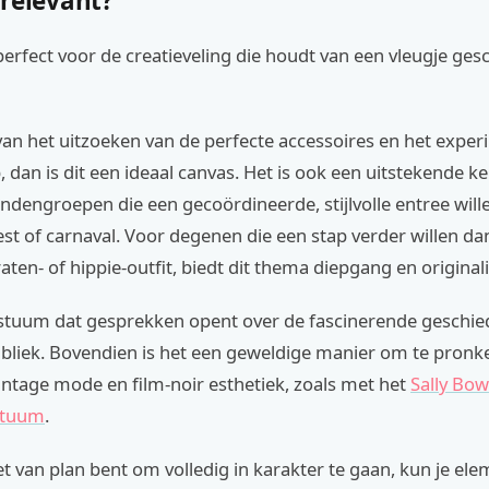
 relevant?
perfect voor de creatieveling die houdt van een vleugje ges
 van het uitzoeken van de perfecte accessoires en het expe
dan is dit een ideaal canvas. Het is ook een uitstekende k
iendengroepen die een gecoördineerde, stijlvolle entree wi
t of carnaval. Voor degenen die een stap verder willen da
aten- of hippie-outfit, biedt dit thema diepgang en originalit
ostuum dat gesprekken opent over de fascinerende geschie
liek. Bovendien is het een geweldige manier om te pronk
intage mode en film-noir esthetiek, zoals met het
Sally Bow
stuum
.
iet van plan bent om volledig in karakter te gaan, kun je ele