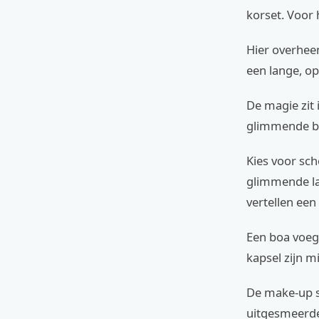
korset. Voor
Hier overheen
een lange, op
De magie zit 
glimmende br
Kies voor sch
glimmende lak
vertellen een
Een boa voeg
kapsel zijn mi
De make-up st
uitgesmeerde