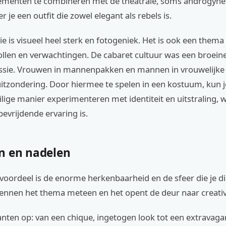
ementen te combineren met de theatrale, soms androgyne s
r je een outfit die zowel elegant als rebels is.
e is visueel heel sterk en fotogeniek. Het is ook een thema 
llen en verwachtingen. De cabaret cultuur was een broein
sie. Vrouwen in mannenpakken en mannen in vrouwelijk
itzondering. Door hiermee te spelen in een kostuum, kun j
ilige manier experimenteren met identiteit en uitstraling, w
evrijdende ervaring is.
n en nadelen
voordeel is de enorme herkenbaarheid en de sfeer die je di
nnen het thema meteen en het opent de deur naar creativi
kanten op: van een chique, ingetogen look tot een extravaga