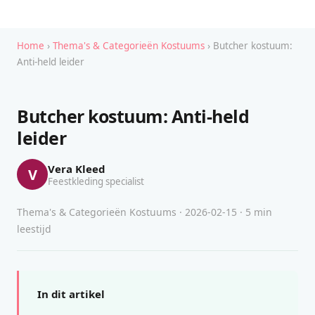
Home
›
Thema's & Categorieën Kostuums
› Butcher kostuum:
Anti-held leider
Butcher kostuum: Anti-held
leider
Vera Kleed
V
Feestkleding specialist
Thema's & Categorieën Kostuums · 2026-02-15 · 5 min
leestijd
In dit artikel