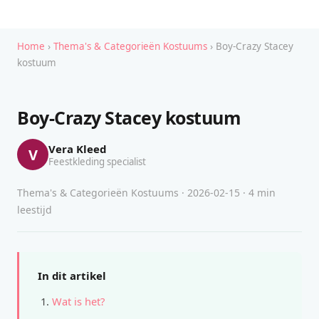
Home
›
Thema's & Categorieën Kostuums
› Boy-Crazy Stacey
kostuum
Boy-Crazy Stacey kostuum
Vera Kleed
V
Feestkleding specialist
Thema's & Categorieën Kostuums · 2026-02-15 · 4 min
leestijd
In dit artikel
Wat is het?