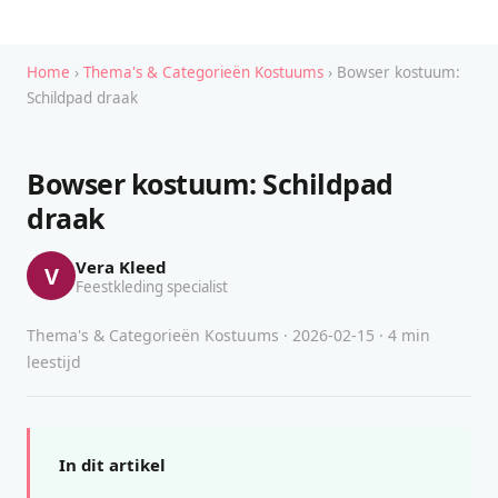
Home
›
Thema's & Categorieën Kostuums
› Bowser kostuum:
Schildpad draak
Bowser kostuum: Schildpad
draak
Vera Kleed
V
Feestkleding specialist
Thema's & Categorieën Kostuums · 2026-02-15 · 4 min
leestijd
In dit artikel