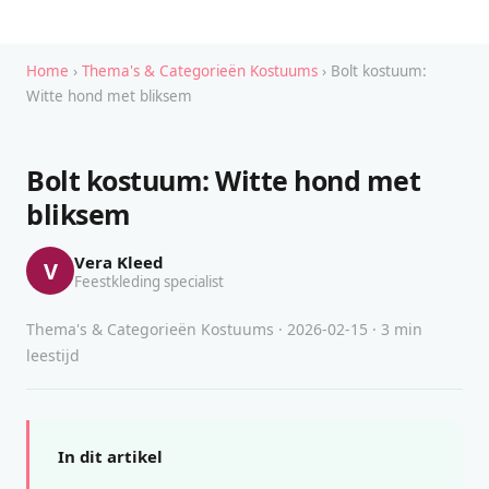
Home
›
Thema's & Categorieën Kostuums
› Bolt kostuum:
Witte hond met bliksem
Bolt kostuum: Witte hond met
bliksem
Vera Kleed
V
Feestkleding specialist
Thema's & Categorieën Kostuums · 2026-02-15 · 3 min
leestijd
In dit artikel