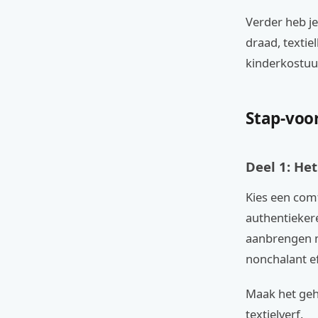
Verder heb j
draad, textiel
kinderkostuu
Stap-voo
Deel 1: Het
Kies een comf
authentiekere
aanbrengen m
nonchalant ef
Maak het geh
textielverf.