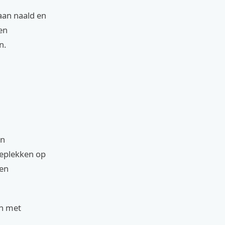
aan naald en
een
n.
en
geplekken op
een
en met