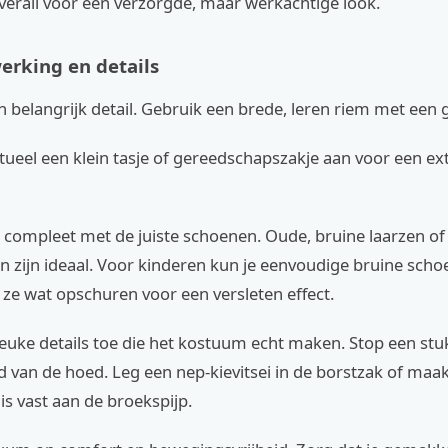
verall voor een verzorgde, maar werkachtige look.
werking en details
n belangrijk detail. Gebruik een brede, leren riem met een 
ueel een klein tasje of gereedschapszakje aan voor een ext
 compleet met de juiste schoenen. Oude, bruine laarzen of 
 zijn ideaal. Voor kinderen kun je eenvoudige bruine sch
ze wat opschuren voor een versleten effect.
leuke details toe die het kostuum echt maken. Stop een stuk
 van de hoed. Leg een nep-kievitsei in de borstzak of maak
s vast aan de broekspijp.