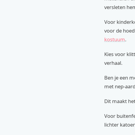
versleten hem
Voor kinderk
voor de hoed
kostuum
.
Kies voor kli
verhaal.
Ben je een m
met nep-aard
Dit maakt het
Voor buitenf
lichter kato