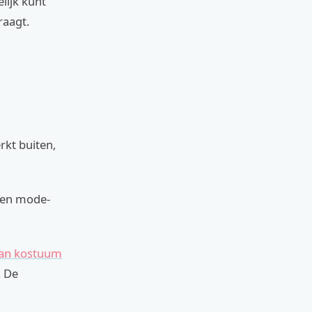
lijk kunt
raagt.
kt buiten,
 een mode-
an kostuum
. De