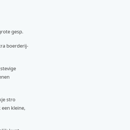
grote gesp.
ra boerderij-
stevige
oenen
je stro
 een kleine,