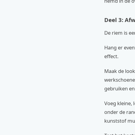
hemd in de o
Deel 3: Af
De riem is ee
Hang er event
effect.
Maak de look
werkschoenen
gebruiken en 
Voeg kleine, 
onder de rand
kunststof mui