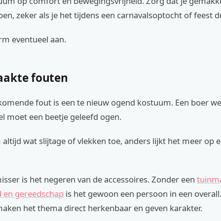
tuum op comfort en bewegingsvrijheid. Zorg dat je gemakke
en, zeker als je het tijdens een carnavalsoptocht of feest d
rm eventueel aan.
akte fouten
komende fout is een te nieuw ogend kostuum. Een boer wer
el moet een beetje geleefd ogen.
ltijd wat slijtage of vlekken toe, anders lijkt het meer op
isser is het negeren van de accessoires. Zonder een
tuinm
d en gereedschap
is het gewoon een persoon in een overall
maken het thema direct herkenbaar en geven karakter.