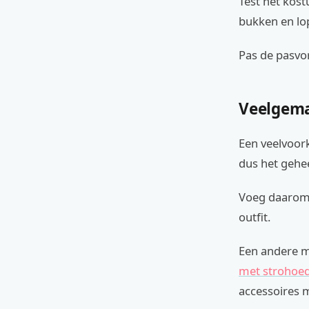
Test het kos
bukken en lop
Pas de pasvo
Veelgema
Een veelvoor
dus het gehe
Voeg daarom a
outfit.
Een andere m
met strohoe
accessoires 