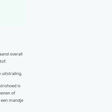
aand overall
tof.
uitstraling.
strohoed is
oenen of
of een mandje