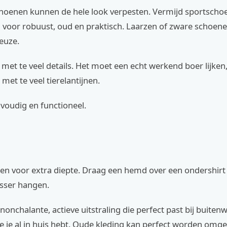
hoenen kunnen de hele look verpesten. Vermijd sportschoe
 voor robuust, oud en praktisch. Laarzen of zware schoene
keuze.
t met te veel details. Het moet een echt werkend boer lijken,
met te veel tierelantijnen.
voudig en functioneel.
en voor extra diepte. Draag een hemd over een ondershirt 
osser hangen.
 nonchalante, actieve uitstraling die perfect past bij buiten
e je al in huis hebt. Oude kleding kan perfect worden omg