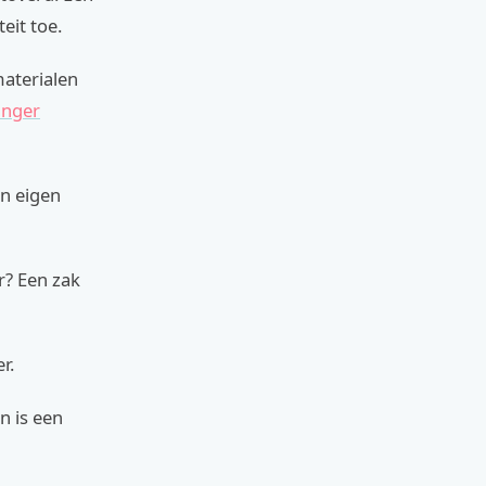
eit toe.
materialen
anger
en eigen
? Een zak
r.
n is een