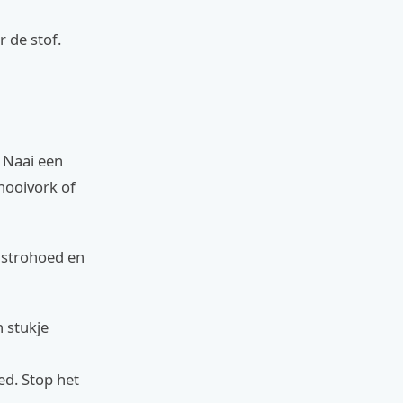
 de stof.
. Naai een
 hooivork of
 strohoed en
 stukje
ed. Stop het