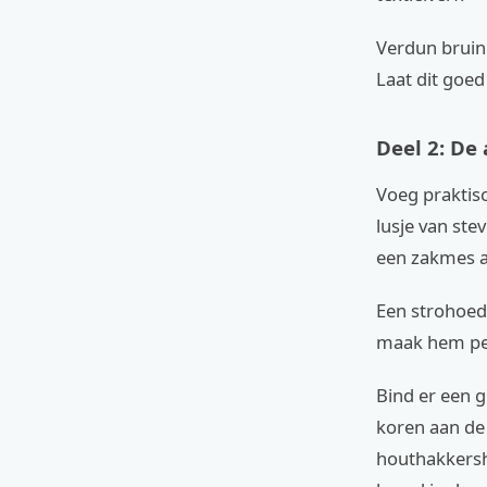
Verdun bruine
Laat dit goed
Deel 2: De 
Voeg praktisc
lusje van ste
een zakmes a
Een strohoed
maak hem per
Bind er een 
koren aan de 
houthakkersh