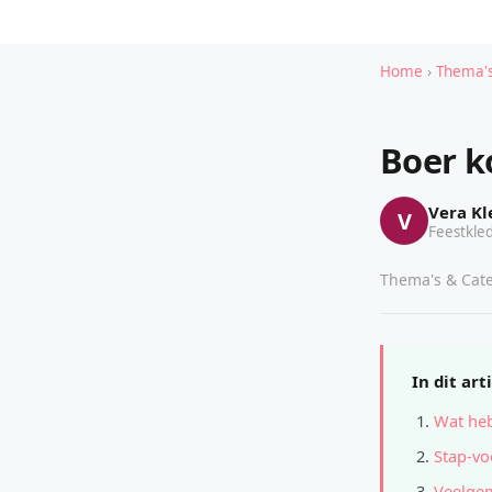
Home
›
Thema's
Boer k
Vera Kl
V
Feestkled
Thema's & Cate
In dit art
Wat heb
Stap-vo
Veelge