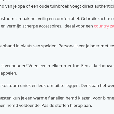
d van je opa of een oude tuinbroek voegt direct authenticit
ostuums: maak het veilig en comfortabel. Gebruik zachte 
 en vermijd scherpe accessoires, ideaal voor een
country z
ttenband in plaats van spelden. Personaliseer je boer met e
elkveehouder? Voeg een melkemmer toe. Een akkerbouwer
appelen.
 kostuum uniek en leuk om uit te leggen. Denk aan het wee
eesten kun je een warme flanellen hemd kiezen. Voor binne
enen hemd voldoende. Pas de stoffen hierop aan.