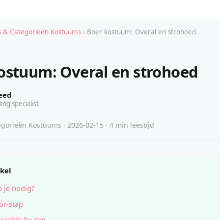
 & Categorieën Kostuums
› Boer kostuum: Overal en strohoed
ostuum: Overal en strohoed
eed
ing specialist
gorieën Kostuums · 2026-02-15 · 4 min leestijd
ikel
 je nodig?
or-stap
maakte fouten