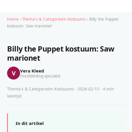
Home
›
Thema's & Categorieën Kostuums
› Billy the Puppet
kostuum: Saw marionet
Billy the Puppet kostuum: Saw
marionet
Vera Kleed
V
Feestkleding specialist
Thema's & Categorieën Kostuums · 2026-02-15 · 4 min
leestijd
In dit artikel