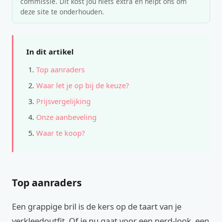
commissie. Dit kost jou niets extra en helpt ons om
deze site te onderhouden.
In dit artikel
Top aanraders
Waar let je op bij de keuze?
Prijsvergelijking
Onze aanbeveling
Waar te koop?
Top aanraders
Een grappige bril is de kers op de taart van je
verkleedoutfit. Of je nu gaat voor een nerd-look, een