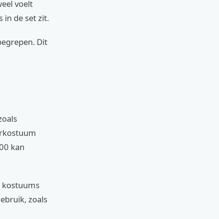
eel voelt
in de set zit.
begrepen. Dit
zoals
derkostuum
100 kan
e kostuums
ebruik, zoals