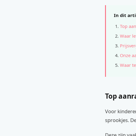
In dit art
Top aan
Waar le
Prijsver
Onze a
Waar te
Top aanr
Voor kindere
sprookjes. D
Deze zijn vaa