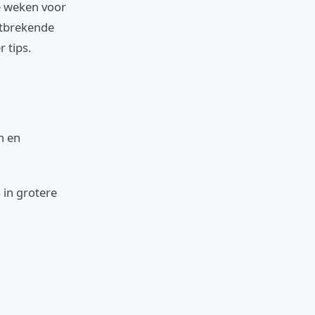
e weken voor
ontbrekende
 tips.
n en
 in grotere