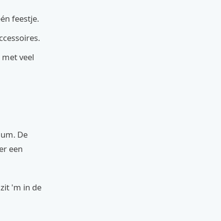
én feestje.
ccessoires.
 met veel
uum. De
er een
 zit 'm in de