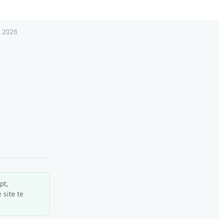
s 2026
pt,
 site te