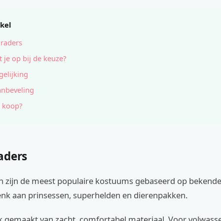
ikel
raders
t je op bij de keuze?
gelijking
anbeveling
 koop?
aders
n zijn de meest populaire kostuums gebaseerd op bekende
enk aan prinsessen, superhelden en dierenpakken.
k gemaakt van zacht, comfortabel materiaal. Voor volwasse