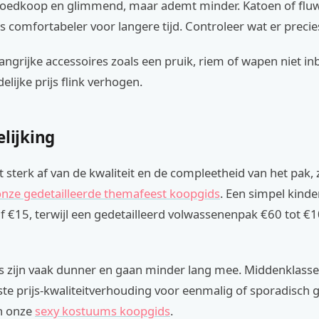
 goedkoop en glimmend, maar ademt minder. Katoen of fluw
is comfortabeler voor langere tijd. Controleer wat er precies 
angrijke accessoires zoals een pruik, riem of wapen niet in
elijke prijs flink verhogen.
elijking
t sterk af van de kwaliteit en de compleetheid van het pak, 
onze gedetailleerde themafeest koopgids
. Een simpel kin
af €15, terwijl een gedetailleerd volwassenenpak €60 tot €
s zijn vaak dunner en gaan minder lang mee. Middenklass
te prijs-kwaliteitverhouding voor eenmalig of sporadisch g
n onze
sexy kostuums koopgids
.