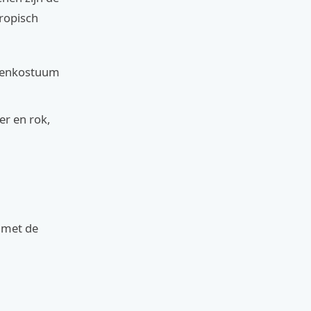
tropisch
atenkostuum
er en rok,
t met de