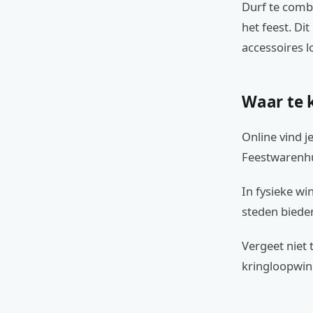
Durf te comb
het feest. Di
accessoires l
Waar te 
Online vind j
Feestwarenhu
In fysieke wi
steden bieden
Vergeet niet 
kringloopwink