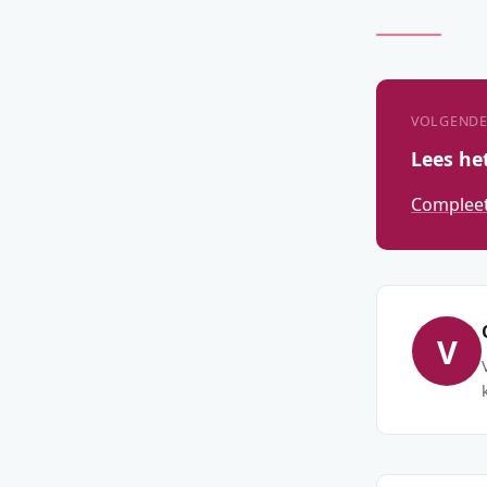
VOLGENDE
Lees he
Compleet 
V