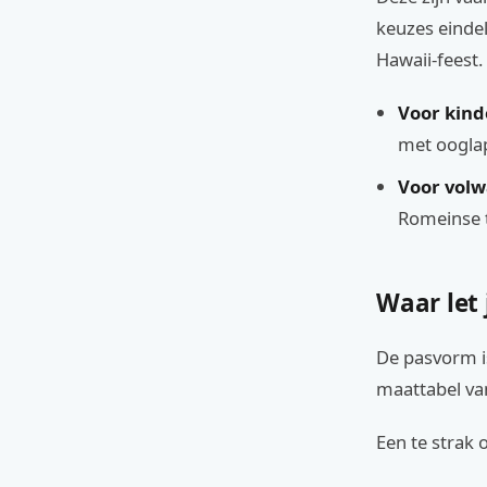
keuzes eindel
Hawaii-feest.
Voor kind
met ooglap
Voor volw
Romeinse 
Waar let 
De pasvorm is
maattabel van
Een te strak 