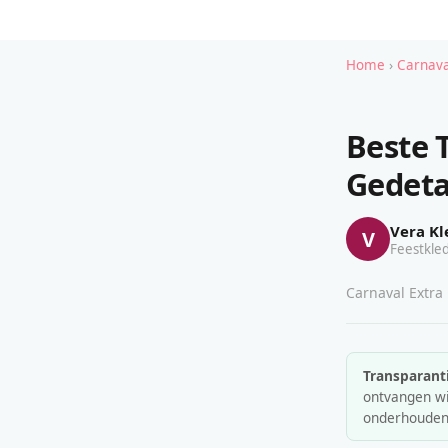
Home
›
Carnava
Beste 
Gedeta
Vera Kl
V
Feestkled
Carnaval Extra 
Transparanti
ontvangen wij
onderhouden