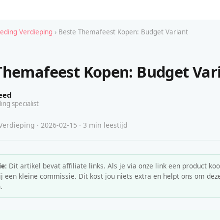
leding Verdieping
› Beste Themafeest Kopen: Budget Variant
Themafeest Kopen: Budget Var
eed
ing specialist
erdieping · 2026-02-15 · 3 min leestijd
e:
Dit artikel bevat affiliate links. Als je via onze link een product koo
 een kleine commissie. Dit kost jou niets extra en helpt ons om deze
.