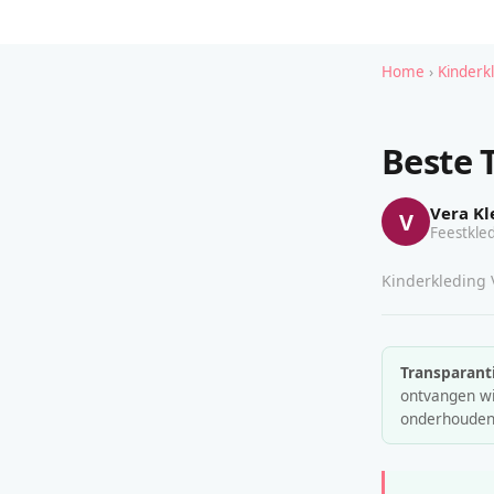
Home
›
Kinderk
Beste 
Vera Kl
V
Feestkled
Kinderkleding V
Transparanti
ontvangen wij
onderhouden