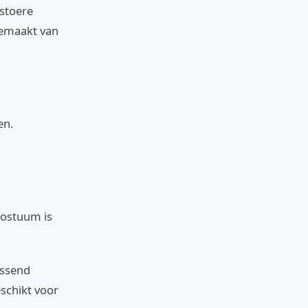
 stoere
gemaakt van
en.
kostuum is
assend
eschikt voor