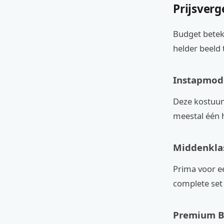
Prijsverg
Budget beteke
helder beeld
Instapmode
Deze kostuum
meestal één h
Middenklas
Prima voor ee
complete set 
Premium Bu