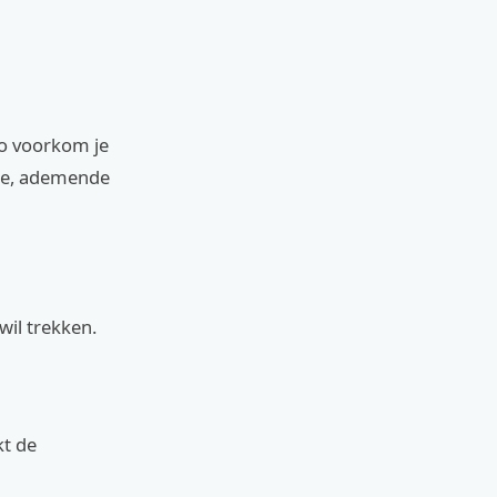
Zo voorkom je
chte, ademende
wil trekken.
kt de