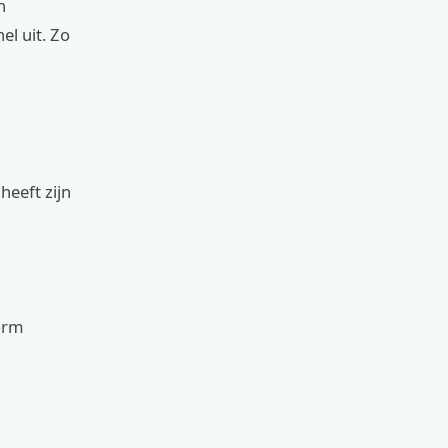
n
el uit. Zo
heeft zijn
orm