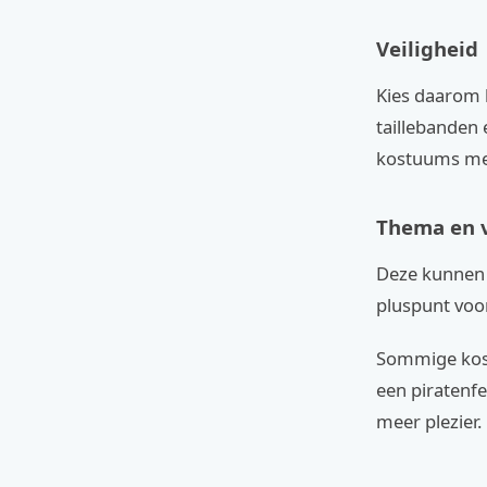
Veiligheid
Kies daarom l
taillebanden
kostuums met
Thema en v
Deze kunnen g
pluspunt voo
Sommige kost
een piratenfe
meer plezier.