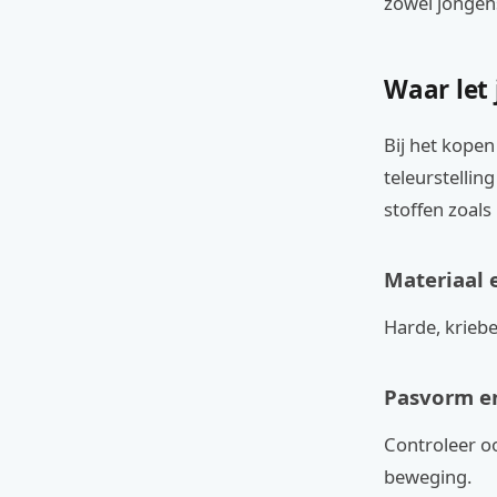
zowel jongens
Waar let 
Bij het kope
teleurstellin
stoffen zoals
Materiaal 
Harde, kriebe
Pasvorm e
Controleer oo
beweging.