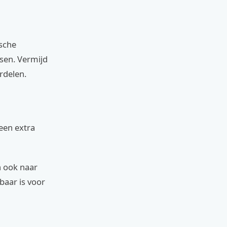
ische
sen. Vermijd
rdelen.
 een extra
n ook naar
baar is voor