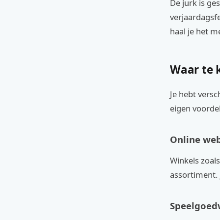
De jurk is ge
verjaardagsfe
haal je het m
Waar te 
Je hebt versch
eigen voorde
Online we
Winkels zoal
assortiment. 
Speelgoed