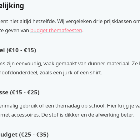
elijking
nt niet altijd hetzelfde. Wij vergeleken drie prijsklassen o
 te geven van
budget themafeesten
.
l (€10 - €15)
s zijn eenvoudig, vaak gemaakt van dunner materiaal. Ze 
oofdonderdeel, zoals een jurk of een shirt.
se (€15 - €25)
nmalig gebruik of een themadag op school. Hier krijg je v
met accessoires. De stof is dikker en de afwerking beter.
dget (€25 - €35)