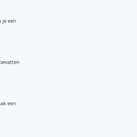
m je een
bevatten
aak een