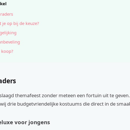
ikel
raders
t je op bij de keuze?
gelijking
anbeveling
 koop?
aders
geslaagd themafeest zonder meteen een fortuin uit te geve
wij drie budgetvriendelijke kostuums die direct in de smaak
Deluxe voor jongens