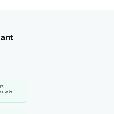
iant
pt,
 site te