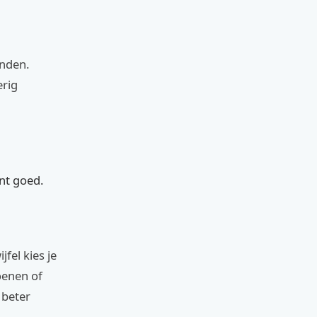
onden.
erig
ant goed.
jfel kies je
enen of
 beter