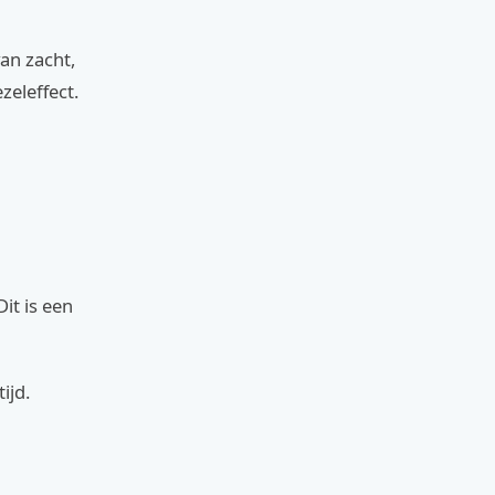
van zacht,
zeleffect.
it is een
ijd.