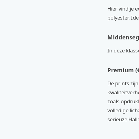
Hier vind je 
polyester. Id
Middensegm
In deze klasse
Premium (€
De prints zij
kwaliteitverh
zoals opdruk
volledige li
serieuze Hal