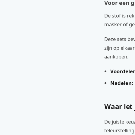
Voor een g
De stof is re
masker of gez
Deze sets be
zijn op elkaa
aankopen.
Voordelen
Nadelen:
Waar let 
De juiste ke
teleurstellin