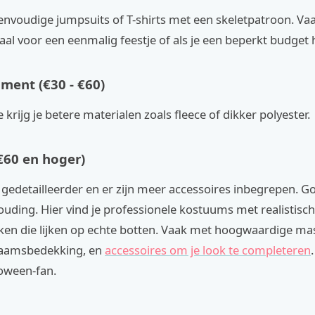
eenvoudige jumpsuits of T-shirts met een skeletpatroon. Va
eaal voor een eenmalig feestje of als je een beperkt budget 
ent (€30 - €60)
 krijg je betere materialen zoals fleece of dikker polyester.
60 en hoger)
n gedetailleerder en er zijn meer accessoires inbegrepen. Go
ouding. Hier vind je professionele kostuums met realistisch
ken die lijken op echte botten. Vaak met hoogwaardige ma
chaamsbedekking, en
accessoires om je look te completeren
loween-fan.