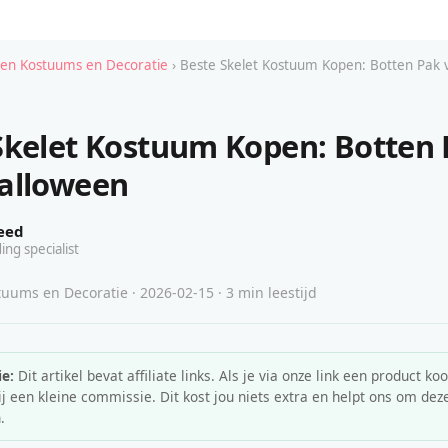
en Kostuums en Decoratie
› Beste Skelet Kostuum Kopen: Botten Pak
Skelet Kostuum Kopen: Botten
alloween
eed
ing specialist
uums en Decoratie · 2026-02-15 · 3 min leestijd
e:
Dit artikel bevat affiliate links. Als je via onze link een product koo
 een kleine commissie. Dit kost jou niets extra en helpt ons om deze
.