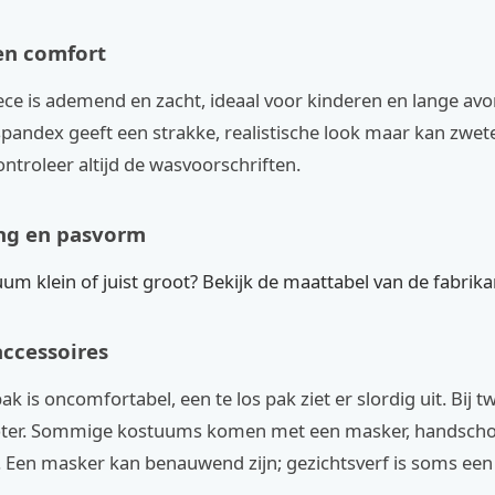
en comfort
ece is ademend en zacht, ideaal voor kinderen en lange av
spandex geeft een strakke, realistische look maar kan zwet
ntroleer altijd de wasvoorschriften.
ng en pasvorm
uum klein of juist groot? Bekijk de maattabel van de fabrik
accessoires
ak is oncomfortabel, een te los pak ziet er slordig uit. Bij twi
oter. Sommige kostuums komen met een masker, handscho
 Een masker kan benauwend zijn; gezichtsverf is soms een