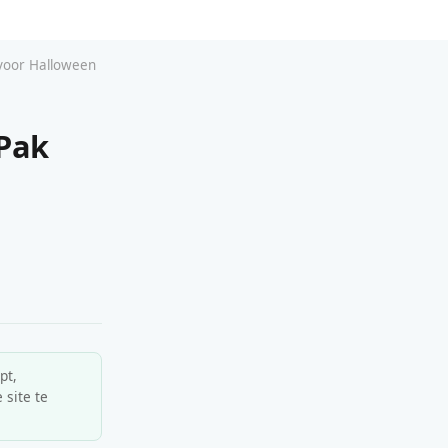
 voor Halloween
 Pak
pt,
 site te