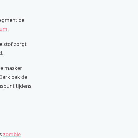
segment de
uum
.
e stof zorgt
d.
ace masker
-Dark pak de
uspunt tijdens
ls
zombie