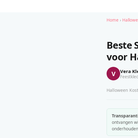
Home
›
Hallowe
Beste 
voor H
Vera Kl
V
Feestkled
Halloween Kost
Transparanti
ontvangen wij
onderhouden