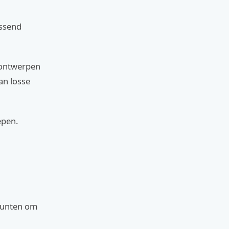
assend
 ontwerpen
an losse
epen.
 punten om