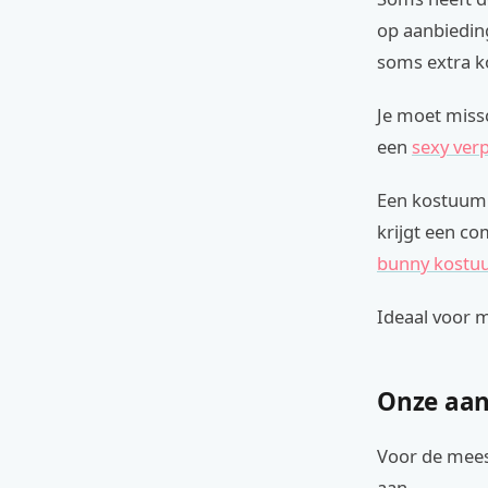
op aanbiedin
soms extra k
Je moet missc
een
sexy ver
Een kostuum i
krijgt een co
bunny kostu
Ideaal voor m
Onze aan
Voor de mees
aan.