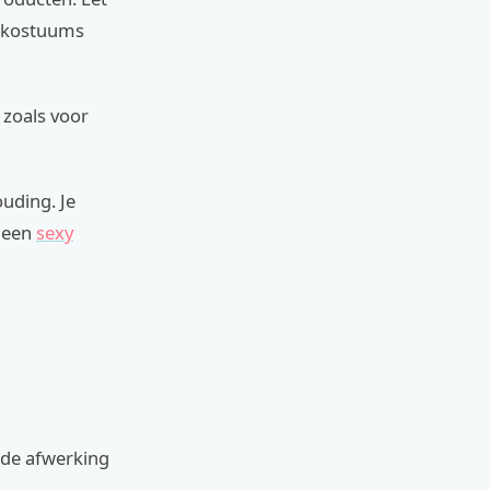
e kostuums
 zoals voor
uding. Je
s een
sexy
nde afwerking