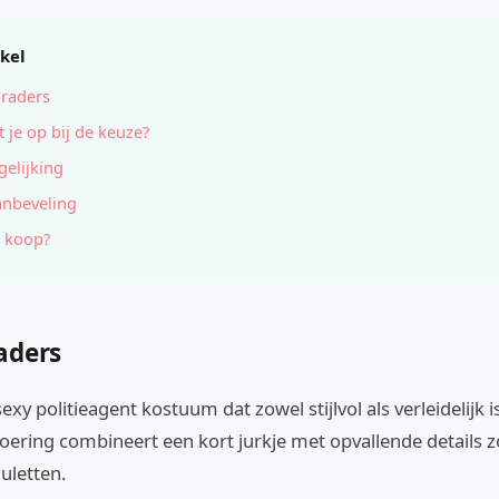
ikel
raders
t je op bij de keuze?
gelijking
anbeveling
 koop?
aders
exy politieagent kostuum dat zowel stijlvol als verleidelijk i
voering combineert een kort jurkje met opvallende details z
uletten.