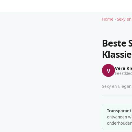
Home
›
Sexy en
Beste 
Klassi
Vera Kl
V
Feestkled
Sexy en Elegant
Transparanti
ontvangen wij
onderhouden