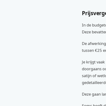
Prijsverg
In de budget
Deze bevatten
De afwerking
tussen €25 en
Je krijgt vaa
doorgaans oo
satijn of wet
gedetailleerd
Deze gaan lan
Soms heeft de