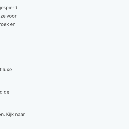
gespierd
uze voor
roek en
t luxe
jd de
n. Kijk naar