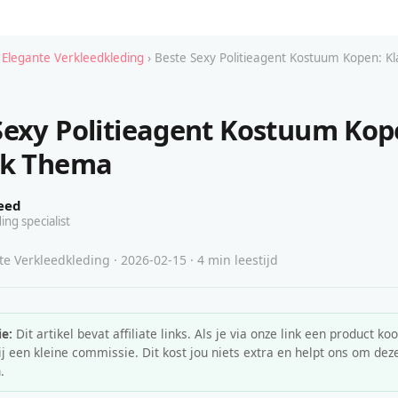
 Elegante Verkleedkleding
› Beste Sexy Politieagent Kostuum Kopen: K
Sexy Politieagent Kostuum Kop
ek Thema
eed
ing specialist
e Verkleedkleding · 2026-02-15 · 4 min leestijd
e:
Dit artikel bevat affiliate links. Als je via onze link een product koo
 een kleine commissie. Dit kost jou niets extra en helpt ons om deze
.