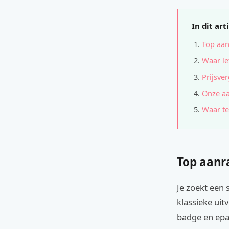
In dit art
Top aan
Waar le
Prijsver
Onze a
Waar te
Top aanr
Je zoekt een s
klassieke uit
badge en epa