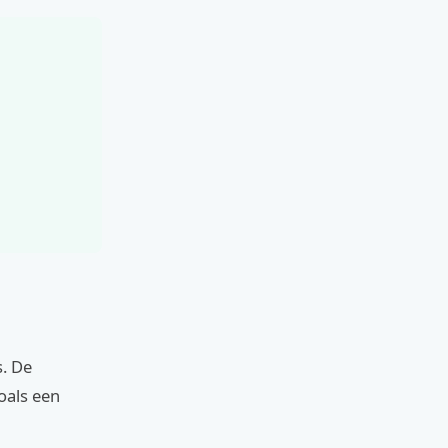
s. De
oals een