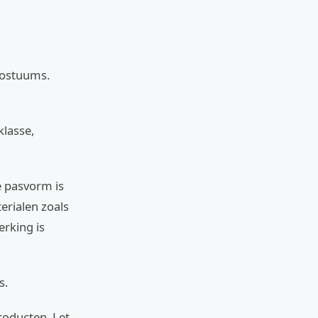
kostuums.
klasse,
e pasvorm is
rialen zoals
erking is
s.
roducten. Let