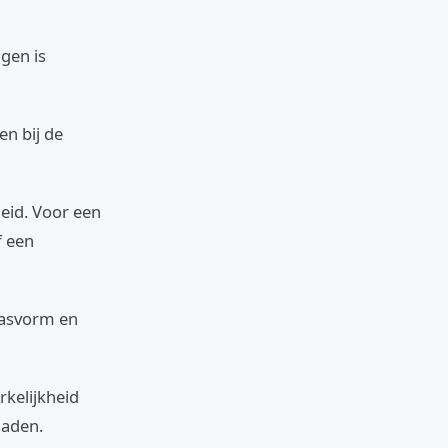
agen is
en bij de
eid. Voor een
f een
pasvorm en
rkelijkheid
naden.