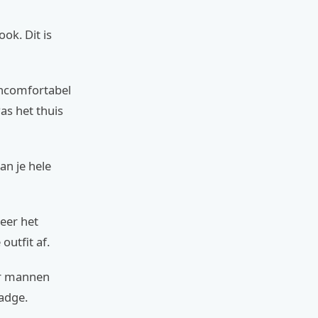
ok. Dit is
oncomfortabel
Pas het thuis
an je hele
eer het
utfit af.
or mannen
adge.