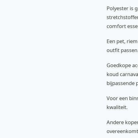
Polyester is 
stretchstoffe
comfort essen
Een pet, riem
outfit passen
Goedkope acc
koud carnaval
bijpassende p
Voor een bin
kwaliteit.
Andere koper
overeenkomt 