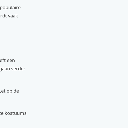
 populaire
ordt vaak
eft een
gaan verder
Let op de
Deze kostuums