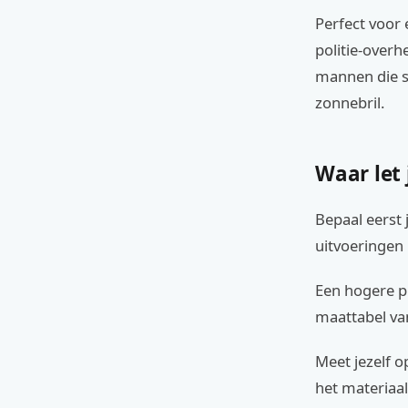
Perfect voor 
politie-over
mannen die s
zonnebril.
Waar let 
Bepaal eerst 
uitvoeringen 
Een hogere pr
maattabel van
Meet jezelf o
het materiaal