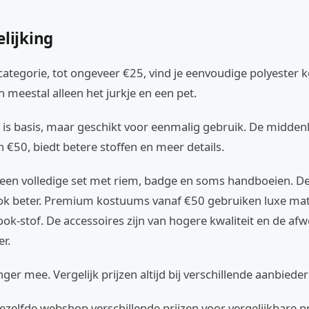
elijking
categorie, tot ongeveer €25, vind je eenvoudige polyester 
 meestal alleen het jurkje en een pet.
 is basis, maar geschikt voor eenmalig gebruik. De midden
 €50, biedt betere stoffen en meer details.
k een volledige set met riem, badge en soms handboeien. D
k beter. Premium kostuums vanaf €50 gebruiken luxe mate
look-stof. De accessoires zijn van hogere kwaliteit en de afw
er.
ger mee. Vergelijk prijzen altijd bij verschillende aanbieder
zelfde webshop verschillende prijzen voor vergelijkbare p