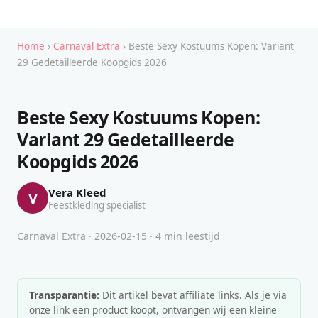
Home
›
Carnaval Extra
› Beste Sexy Kostuums Kopen: Variant
29 Gedetailleerde Koopgids 2026
Beste Sexy Kostuums Kopen:
Variant 29 Gedetailleerde
Koopgids 2026
Vera Kleed
V
Feestkleding specialist
Carnaval Extra · 2026-02-15 · 4 min leestijd
Transparantie:
Dit artikel bevat affiliate links. Als je via
onze link een product koopt, ontvangen wij een kleine